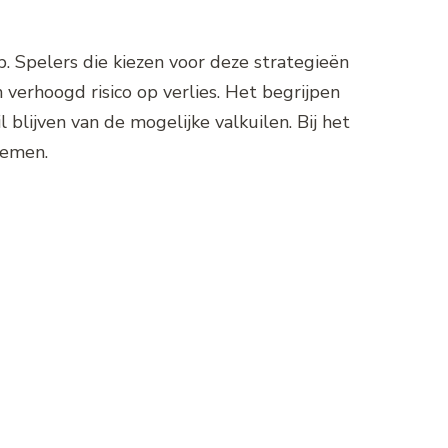
rp. Spelers die kiezen voor deze strategieën
erhoogd risico op verlies. Het begrijpen
 blijven van de mogelijke valkuilen. Bij het
nemen.