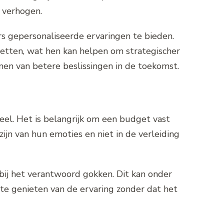
 verhogen.
s gepersonaliseerde ervaringen te bieden.
zetten, wat hen kan helpen om strategischer
men van betere beslissingen in de toekomst.
eel. Het is belangrijk om een budget vast
ijn van hun emoties en niet in de verleiding
bij het verantwoord gokken. Dit kan onder
m te genieten van de ervaring zonder dat het