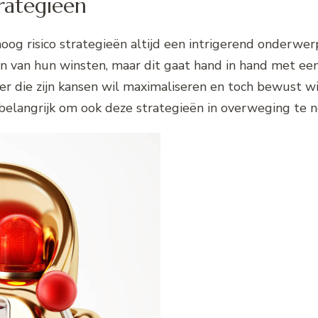
trategieën
 hoog risico strategieën altijd een intrigerend onderwe
van hun winsten, maar dit gaat hand in hand met een v
er die zijn kansen wil maximaliseren en toch bewust wil
 belangrijk om ook deze strategieën in overweging te 