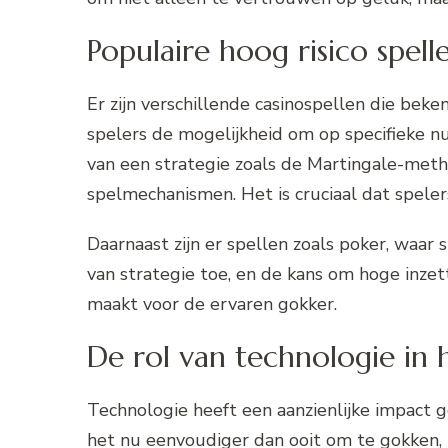
Populaire hoog risico spell
Er zijn verschillende casinospellen die bek
spelers de mogelijkheid om op specifieke n
van een strategie zoals de Martingale-metho
spelmechanismen. Het is cruciaal dat speler
Daarnaast zijn er spellen zoals poker, waar 
van strategie toe, en de kans om hoge inzet
maakt voor de ervaren gokker.
De rol van technologie in 
Technologie heeft een aanzienlijke impact g
het nu eenvoudiger dan ooit om te gokken, 