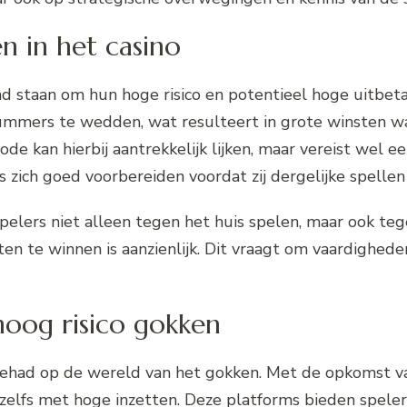
en in het casino
end staan om hun hoge risico en potentieel hoge uitbeta
ummers te wedden, wat resulteert in grote winsten wan
de kan hierbij aantrekkelijk lijken, maar vereist wel 
s zich goed voorbereiden voordat zij dergelijke spelle
spelers niet alleen tegen het huis spelen, maar ook te
ten te winnen is aanzienlijk. Dit vraagt om vaardighe
hoog risico gokken
ehad op de wereld van het gokken. Met de opkomst van 
zelfs met hoge inzetten. Deze platforms bieden speler