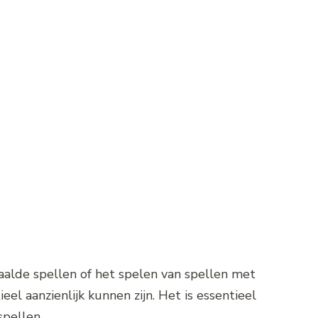
aalde spellen of het spelen van spellen met
eel aanzienlijk kunnen zijn. Het is essentieel
spellen.