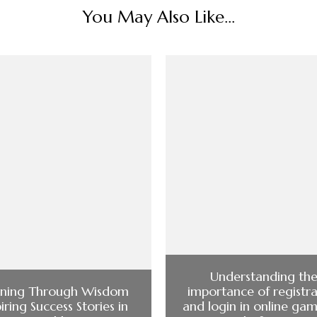
You May Also Like...
Understanding th
ning Through Wisdom
importance of registra
iring Success Stories in
and login in online gam