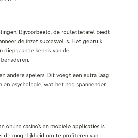
lingen. Bijvoorbeeld, de roulettetafel biedt
neer de inzet succesvol is. Het gebruik
een diepgaande kennis van de
n benaderen.
gen andere spelers. Dit voegt een extra laag
den en psychologie, wat het nog spannender
online casino’s en mobiele applicaties is
s de mogelijkheid om te profiteren van