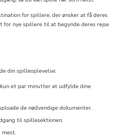
ination for spillere, der ønsker at få deres
for nye spillere til at begynde deres rejse
de din spilleoplevelse:
kun et par minutter at udfylde dine
t uploade de nødvendige dokumenter.
gang til spillesektionen.
g mest.