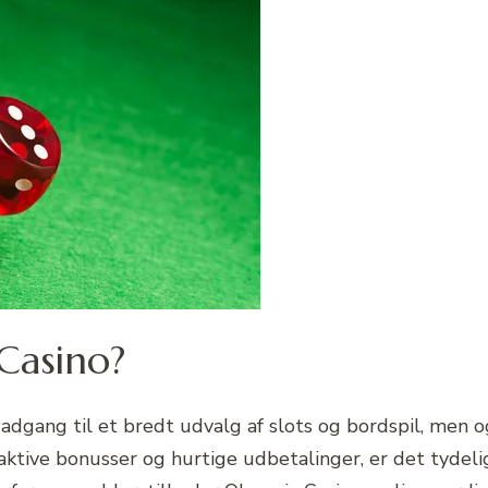
Casino?
dgang til et bredt udvalg af slots og bordspil, men og
aktive bonusser og hurtige udbetalinger, er det tydelig