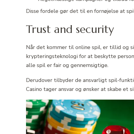
Disse fordele gør det til en fornøjelse at sp
Trust and security
Når det kommer til online spil, er tillid og
krypteringsteknologi for at beskytte personl
alle spil er fair og gennemsigtige.
Derudover tilbyder de ansvarligt spil-funkti
Casino tager ansvar og ønsker at skabe et sik