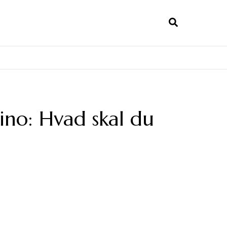
ino: Hvad skal du