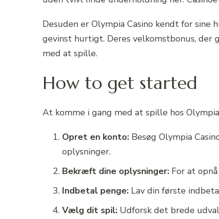
Desuden er Olympia Casino kendt for sine hur
gevinst hurtigt. Deres velkomstbonus, der g
med at spille.
How to get started
At komme i gang med at spille hos Olympia C
Opret en konto:
Besøg Olympia Casinos
oplysninger.
Bekræft dine oplysninger:
For at opnå
Indbetal penge:
Lav din første indbet
Vælg dit spil:
Udforsk det brede udvalg 