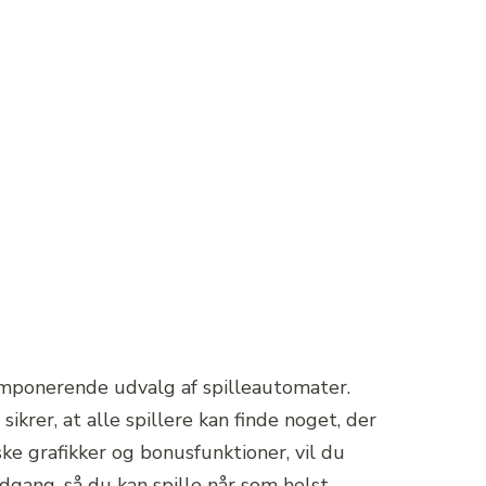
 imponerende udvalg af spilleautomater.
krer, at alle spillere kan finde noget, der
ke grafikker og bonusfunktioner, vil du
gang, så du kan spille når som helst.