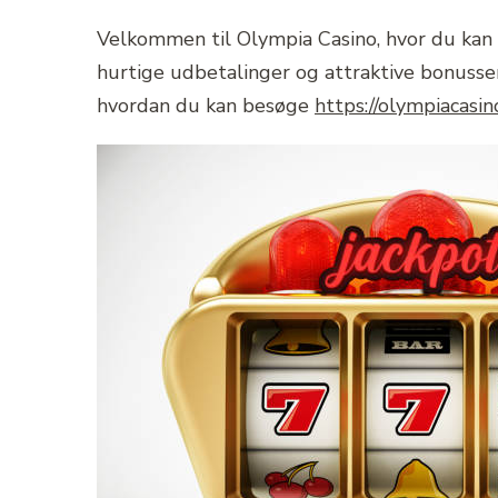
Velkommen til Olympia Casino, hvor du kan 
hurtige udbetalinger og attraktive bonusser,
hvordan du kan besøge
https://olympiacasin