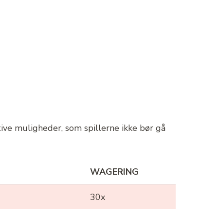
tive muligheder, som spillerne ikke bør gå
WAGERING
30x