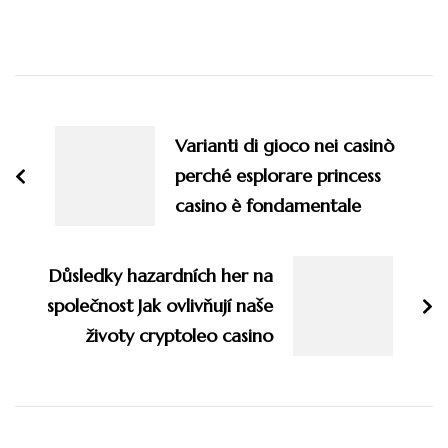
Post
Navigation
Varianti di gioco nei casinò
perché esplorare princess
casino è fondamentale
Důsledky hazardních her na
společnost Jak ovlivňují naše
životy cryptoleo casino