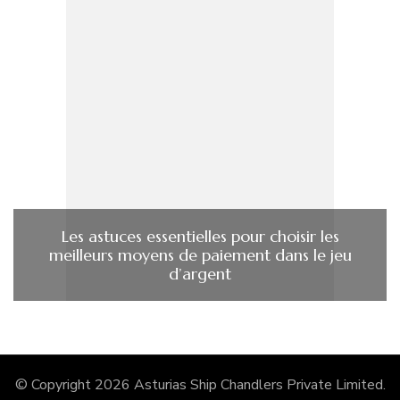
Les astuces essentielles pour choisir les
meilleurs moyens de paiement dans le jeu
d’argent
© Copyright 2026
Asturias Ship Chandlers Private Limited
.