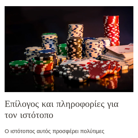
Επίλογος και πληροφορίες για
τον ιστότοπο
Ο ιστότοπος αυτός προσφέρει πολύτιμες