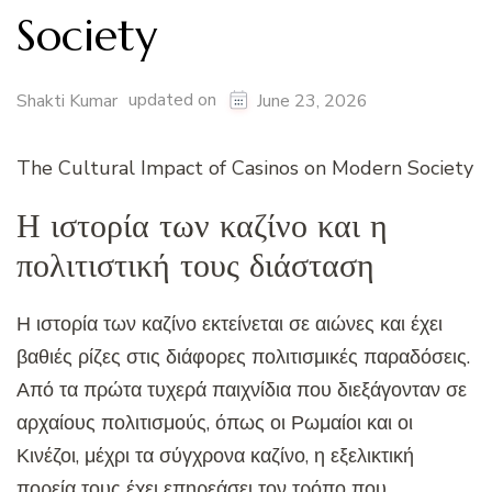
Society
updated on
Shakti Kumar
June 23, 2026
The Cultural Impact of Casinos on Modern Society
Η ιστορία των καζίνο και η
πολιτιστική τους διάσταση
Η ιστορία των καζίνο εκτείνεται σε αιώνες και έχει
βαθιές ρίζες στις διάφορες πολιτισμικές παραδόσεις.
Από τα πρώτα τυχερά παιχνίδια που διεξάγονταν σε
αρχαίους πολιτισμούς, όπως οι Ρωμαίοι και οι
Κινέζοι, μέχρι τα σύγχρονα καζίνο, η εξελικτική
πορεία τους έχει επηρεάσει τον τρόπο που