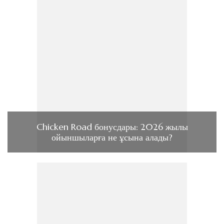
Chicken Road бонусдары: 2026 жылы
ойыншыларға не ұсына алады?