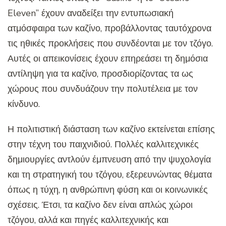
Eleven” έχουν αναδείξει την εντυπωσιακή
ατμόσφαιρα των καζίνο, προβάλλοντας ταυτόχρονα
τις ηθικές προκλήσεις που συνδέονται με τον τζόγο.
Αυτές οι απεικονίσεις έχουν επηρεάσει τη δημόσια
αντίληψη για τα καζίνο, προσδιορίζοντας τα ως
χώρους που συνδυάζουν την πολυτέλεια με τον
κίνδυνο.
Η πολιτιστική διάσταση των καζίνο εκτείνεται επίσης
στην τέχνη του παιχνιδιού. Πολλές καλλιτεχνικές
δημιουργίες αντλούν έμπνευση από την ψυχολογία
και τη στρατηγική του τζόγου, εξερευνώντας θέματα
όπως η τύχη, η ανθρώπινη φύση και οι κοινωνικές
σχέσεις. Έτσι, τα καζίνο δεν είναι απλώς χώροι
τζόγου, αλλά και πηγές καλλιτεχνικής και