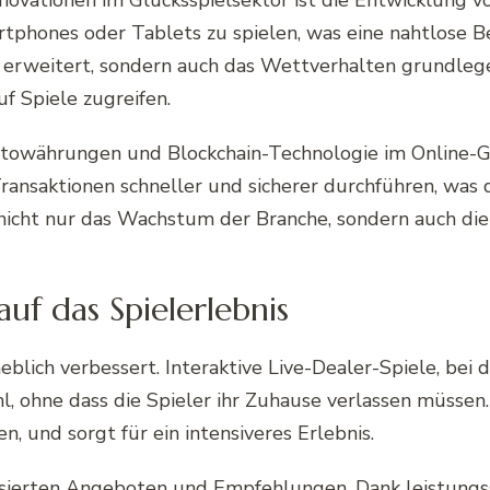
artphones oder Tablets zu spielen, was eine nahtlose 
e erweitert, sondern auch das Wettverhalten grundlege
f Spiele zugreifen.
towährungen und Blockchain-Technologie im Online-Glü
ransaktionen schneller und sicherer durchführen, was 
n nicht nur das Wachstum der Branche, sondern auch d
 auf das Spielerlebnis
heblich verbessert. Interaktive Live-Dealer-Spiele, bei 
, ohne dass die Spieler ihr Zuhause verlassen müssen.
n, und sorgt für ein intensiveres Erlebnis.
lisierten Angeboten und Empfehlungen. Dank leistung