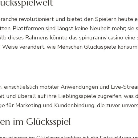
lücksspielwelt
lbranche revolutioniert und bietet den Spielern heute 
ten-Plattformen sind längst keine Neuheit mehr; sie s
alb dieses Rahmens könnte das
spingranny casino
eine 
d Weise verändert, wie Menschen Glücksspiele konsumie
, einschließlich mobiler Anwendungen und Live-Stream
it und überall auf ihre Lieblingsspiele zugreifen, was 
e für Marketing und Kundenbindung, die zuvor unvors
en im Glücksspiel
novationen im Glücksspielsektor ist die Entwicklung 