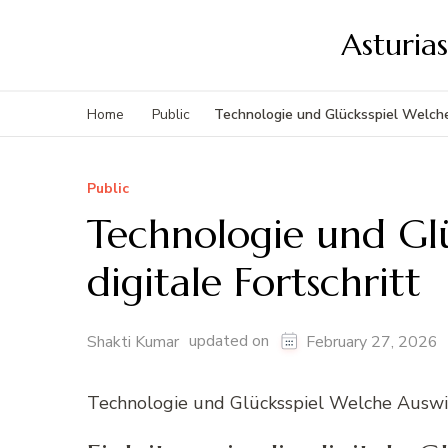
Asturia
Technologie und Glücksspiel Welche
Home
Public
Public
Technologie und Gl
digitale Fortschritt
updated on
Shakti Kumar
February 27, 2026
Technologie und Glücksspiel Welche Auswir