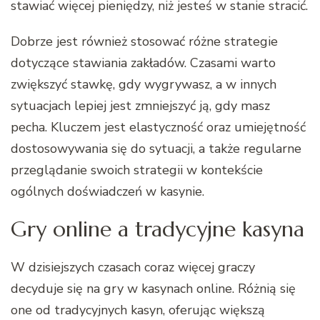
stawiać więcej pieniędzy, niż jesteś w stanie stracić.
Dobrze jest również stosować różne strategie
dotyczące stawiania zakładów. Czasami warto
zwiększyć stawkę, gdy wygrywasz, a w innych
sytuacjach lepiej jest zmniejszyć ją, gdy masz
pecha. Kluczem jest elastyczność oraz umiejętność
dostosowywania się do sytuacji, a także regularne
przeglądanie swoich strategii w kontekście
ogólnych doświadczeń w kasynie.
Gry online a tradycyjne kasyna
W dzisiejszych czasach coraz więcej graczy
decyduje się na gry w kasynach online. Różnią się
one od tradycyjnych kasyn, oferując większą