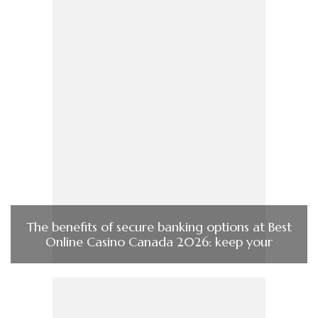
The benefits of secure banking options at Best
Online Casino Canada 2026: keep your