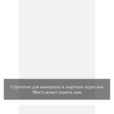
Стратегии для выигрыша в азартных играх как
Pinco может помочь вам