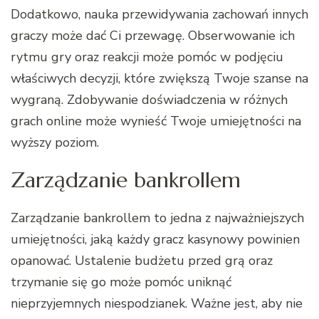
Dodatkowo, nauka przewidywania zachowań innych
graczy może dać Ci przewagę. Obserwowanie ich
rytmu gry oraz reakcji może pomóc w podjęciu
właściwych decyzji, które zwiększą Twoje szanse na
wygraną. Zdobywanie doświadczenia w różnych
grach online może wynieść Twoje umiejętności na
wyższy poziom.
Zarządzanie bankrollem
Zarządzanie bankrollem to jedna z najważniejszych
umiejętności, jaką każdy gracz kasynowy powinien
opanować. Ustalenie budżetu przed grą oraz
trzymanie się go może pomóc uniknąć
nieprzyjemnych niespodzianek. Ważne jest, aby nie