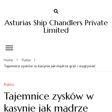
Asturias Ship Chandlers Private
Limited
Home
Public
Tajemnice zysków w kasynie jak mądrze grać i wygrywać
Public
Tajemnice zysków w
kasynie jak mądrze