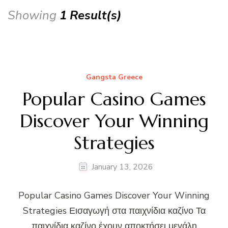
Showing
1 Result(s)
Gangsta Greece
Popular Casino Games
Discover Your Winning
Strategies
January 13, 2026
Popular Casino Games Discover Your Winning
Strategies Εισαγωγή στα παιχνίδια καζίνο Τα
παιχνίδια καζίνο έχουν αποκτήσει μεγάλη