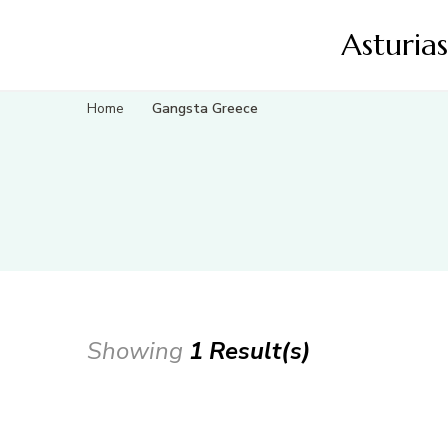
Asturia
Home
Gangsta Greece
Showing
1 Result(s)