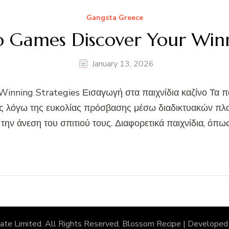
Gangsta Greece
o Games Discover Your Winn
January 13, 2026
inning Strategies Εισαγωγή στα παιχνίδια καζίνο Τα πα
ρίως λόγω της ευκολίας πρόσβασης μέσω διαδικτυακών πλ
ην άνεση του σπιτιού τους. Διαφορετικά παιχνίδια, όπως
vate Limited
. All Rights Reserved.
Blossom Recipe | Develope