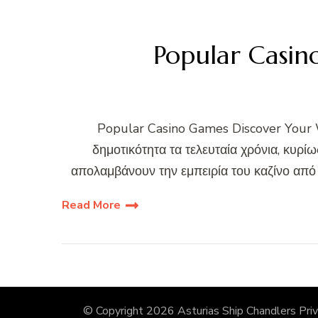
Popular Casin
Popular Casino Games Discover Your W
δημοτικότητα τα τελευταία χρόνια, κυ
απολαμβάνουν την εμπειρία του καζίνο από τ
Read More
© Copyright 2026
Asturias Ship Chandlers Pri