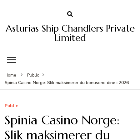
Asturias Ship Chandlers Private
Limited
Home
Public
Spinia Casino Norge: Slik maksimerer du bonusene dine i 2026
Public
Spinia Casino Norge:
Slik maksimerer du