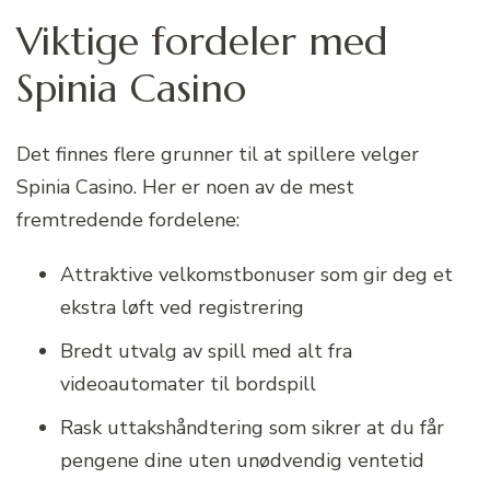
Viktige fordeler med
Spinia Casino
Det finnes flere grunner til at spillere velger
Spinia Casino. Her er noen av de mest
fremtredende fordelene:
Attraktive velkomstbonuser som gir deg et
ekstra løft ved registrering
Bredt utvalg av spill med alt fra
videoautomater til bordspill
Rask uttakshåndtering som sikrer at du får
pengene dine uten unødvendig ventetid