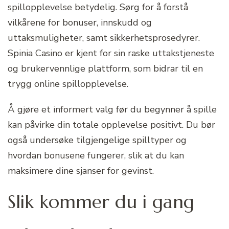
spillopplevelse betydelig. Sørg for å forstå
vilkårene for bonuser, innskudd og
uttaksmuligheter, samt sikkerhetsprosedyrer.
Spinia Casino er kjent for sin raske uttakstjeneste
og brukervennlige plattform, som bidrar til en
trygg online spillopplevelse.
Å gjøre et informert valg før du begynner å spille
kan påvirke din totale opplevelse positivt. Du bør
også undersøke tilgjengelige spilltyper og
hvordan bonusene fungerer, slik at du kan
maksimere dine sjanser for gevinst.
Slik kommer du i gang