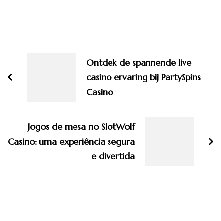
Post
Navigation
Ontdek de spannende live
casino ervaring bij PartySpins
Casino
Jogos de mesa no SlotWolf
Casino: uma experiência segura
e divertida