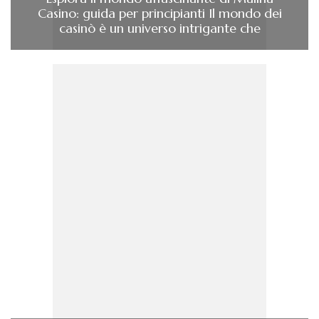
Casino: guida per principianti Il mondo dei
casinò è un universo intrigante che