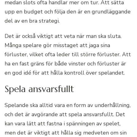
medan slots ofta handlar mer om tur. Att sätta
upp en budget och följa den är en grundläggande
del av en bra strategi.
Det är också viktigt att veta när man ska sluta.
Många spelare gör misstaget att jaga sina
förluster, vilket ofta leder till större förluster. Att
ha en fast gräns för både vinster och förluster är
en god idé för att hålla kontroll över spelandet.
Spela ansvarsfullt
Spelande ska alltid vara en form av underhållning,
och det är avgörande att spela ansvarsfullt. Det
kan vara lätt att fastna i spänningen av spelet,
men det är viktigt att hålla sig medveten om sin