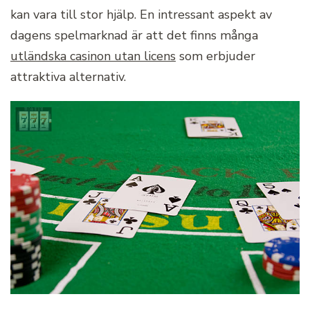
kan vara till stor hjälp. En intressant aspekt av
dagens spelmarknad är att det finns många
utländska casinon utan licens
som erbjuder
attraktiva alternativ.