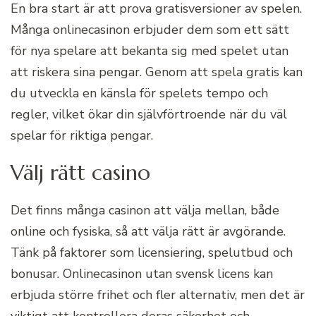
En bra start är att prova gratisversioner av spelen.
Många onlinecasinon erbjuder dem som ett sätt
för nya spelare att bekanta sig med spelet utan
att riskera sina pengar. Genom att spela gratis kan
du utveckla en känsla för spelets tempo och
regler, vilket ökar din självförtroende när du väl
spelar för riktiga pengar.
Välj rätt casino
Det finns många casinon att välja mellan, både
online och fysiska, så att välja rätt är avgörande.
Tänk på faktorer som licensiering, spelutbud och
bonusar. Onlinecasinon utan svensk licens kan
erbjuda större frihet och fler alternativ, men det är