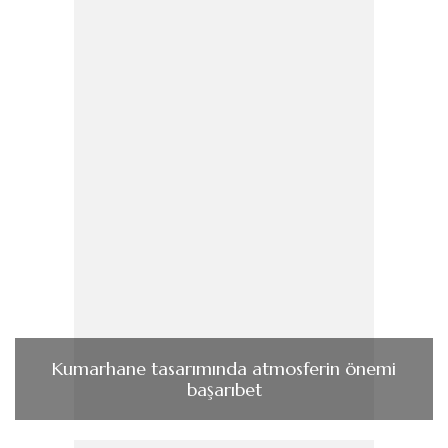
Kumarhane tasarımında atmosferin önemi
başarıbet