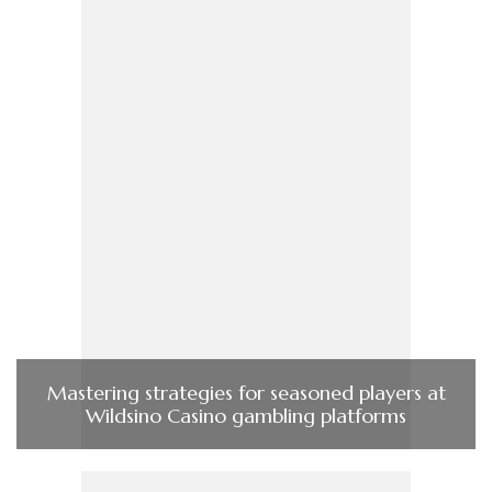
Mastering strategies for seasoned players at
Wildsino Casino gambling platforms