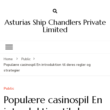
Asturias Ship Chandlers Private
Limited
Home
Public
Populære casinospil En introduktion til deres regler og
strategier
Public
Populære casinospil En