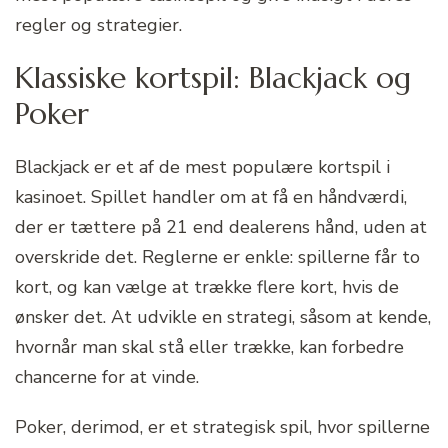
regler og strategier.
Klassiske kortspil: Blackjack og
Poker
Blackjack er et af de mest populære kortspil i
kasinoet. Spillet handler om at få en håndværdi,
der er tættere på 21 end dealerens hånd, uden at
overskride det. Reglerne er enkle: spillerne får to
kort, og kan vælge at trække flere kort, hvis de
ønsker det. At udvikle en strategi, såsom at kende,
hvornår man skal stå eller trække, kan forbedre
chancerne for at vinde.
Poker, derimod, er et strategisk spil, hvor spillerne