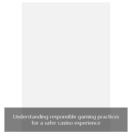
Understanding responsible gaming practices
for a safer casino experience