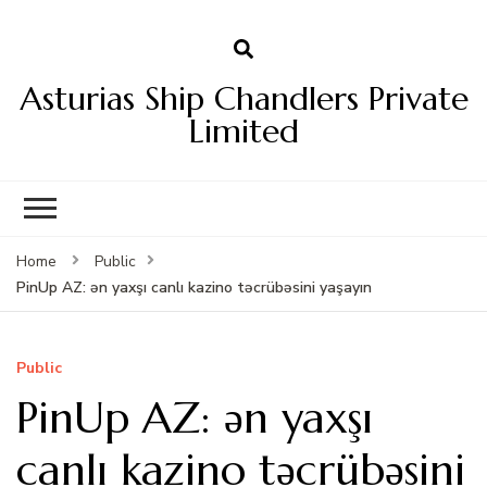
Asturias Ship Chandlers Private
Limited
Home
Public
PinUp AZ: ən yaxşı canlı kazino təcrübəsini yaşayın
Public
PinUp AZ: ən yaxşı
canlı kazino təcrübəsini