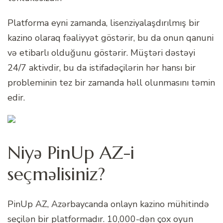
Platforma eyni zamanda, lisenziyalaşdırılmış bir
kazino olaraq fəaliyyət göstərir, bu da onun qanuni
və etibarlı olduğunu göstərir. Müştəri dəstəyi
24/7 aktivdir, bu da istifadəçilərin hər hansı bir
probleminin tez bir zamanda həll olunmasını təmin
edir.
Niyə PinUp AZ-i
seçməlisiniz?
PinUp AZ, Azərbaycanda onlayn kazino mühitində
seçilən bir platformadır. 10,000-dən çox oyun