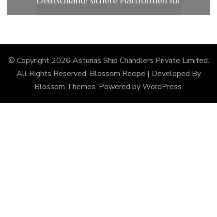
Deutschland: sichere Plattformen für
© Copyright 2026
Asturias Ship Chandlers Private Limited
.
All Rights Reserved.
Blossom Recipe | Developed By
Blossom Themes
. Powered by
WordPress
.