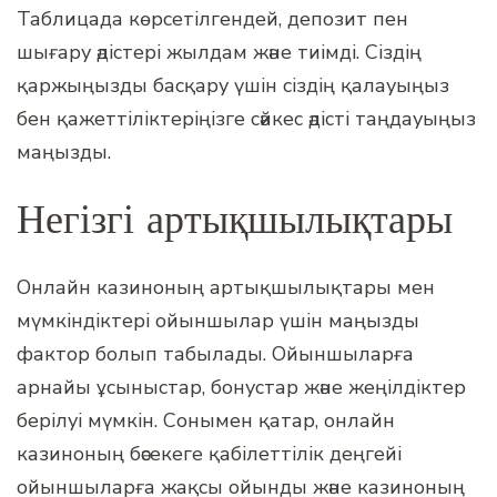
Таблицада көрсетілгендей, депозит пен
шығару әдістері жылдам және тиімді. Сіздің
қаржыңызды басқару үшін сіздің қалауыңыз
бен қажеттіліктеріңізге сәйкес әдісті таңдауыңыз
маңызды.
Негізгі артықшылықтары
Онлайн казиноның артықшылықтары мен
мүмкіндіктері ойыншылар үшін маңызды
фактор болып табылады. Ойыншыларға
арнайы ұсыныстар, бонустар және жеңілдіктер
берілуі мүмкін. Сонымен қатар, онлайн
казиноның бәсекеге қабілеттілік деңгейі
ойыншыларға жақсы ойынды және казиноның