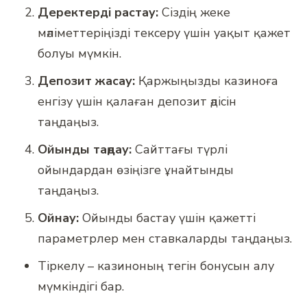
Деректерді растау:
Сіздің жеке
мәліметтеріңізді тексеру үшін уақыт қажет
болуы мүмкін.
Депозит жасау:
Қаржыңызды казиноға
енгізу үшін қалаған депозит әдісін
таңдаңыз.
Ойынды таңдау:
Сайттағы түрлі
ойындардан өзіңізге ұнайтынды
таңдаңыз.
Ойнау:
Ойынды бастау үшін қажетті
параметрлер мен ставкаларды таңдаңыз.
Тіркелу – казиноның тегін бонусын алу
мүмкіндігі бар.