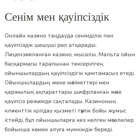
Сенім мен қауіпсіздік
Онлайн казино таңдауда сенімділік пен
қауіпсіздік шешуші рөл атқарады.
Лицензияланған казино, мысалы, Мальта ойын
басқармасы тарапынан тексерілген,
ойыншылардың қауіпсіздігін қамтамасыз етеді.
Ойыншылардың жеке мәліметтері мен
қаржылық ақпараттары шифрланған және
қауіпсіз режимде сақталады. Казиноның
клиенттік қолдау қызметі тәулік бойы жұмыс
істейді, бұл ойыншыларға кез келген мәселелер
бойынша көмек алуға мүмкіндік береді.