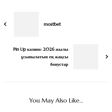
Post
Navigation
mostbet
Pin Up казино: 2026 жылы
ұсынылатын ең жақсы
бонустар
You May Also Like...