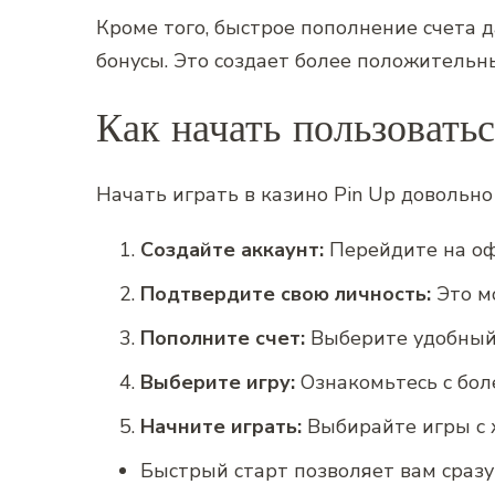
Кроме того, быстрое пополнение счета 
бонусы. Это создает более положительн
Как начать пользоватьс
Начать играть в казино Pin Up довольно
Создайте аккаунт:
Перейдите на оф
Подтвердите свою личность:
Это мо
Пополните счет:
Выберите удобный 
Выберите игру:
Ознакомьтесь с бол
Начните играть:
Выбирайте игры с 
Быстрый старт позволяет вам сразу 