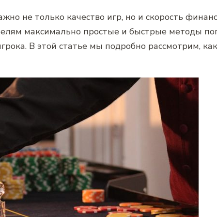
жно не только качество игр, но и скорость финан
телям максимально простые и быстрые методы попо
грока. В этой статье мы подробно рассмотрим, ка