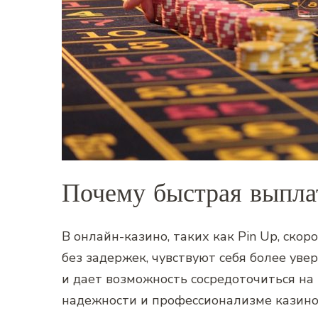
Почему быстрая выплат
В онлайн-казино, таких как Pin Up, ско
без задержек, чувствуют себя более ув
и дает возможность сосредоточиться на 
надежности и профессионализме казино