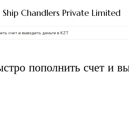
s Ship Chandlers Private Limited
лнить счет и выводить деньги в KZT
быстро пополнить счет и в