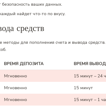
 безопасность ваших данных.
каждый найдет что-то по вкусу.
ода средств
 методы для пополнения счета и вывода средств. 
об.
ВРЕМЯ ДЕПОЗИТА
ВРЕМЯ ВЫВО
Мгновенно
15 минут – 24 
Мгновенно
15 минут
Мгновенно
15 минут – 1 ча