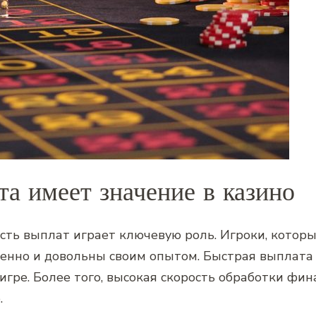
а имеет значение в казино
рость выплат играет ключевую роль. Игроки, кото
еренно и довольны своим опытом. Быстрая выплата
игре. Более того, высокая скорость обработки фи
.