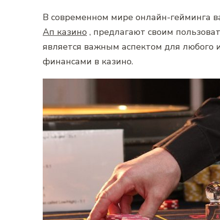
В современном мире онлайн-гейминга ва
Ап казино
, предлагают своим пользова
является важным аспектом для любого и
финансами в казино.