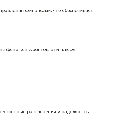
управления финансами, что обеспечивает
на фоне конкурентов. Эти плюсы
чественные развлечения и надежность.