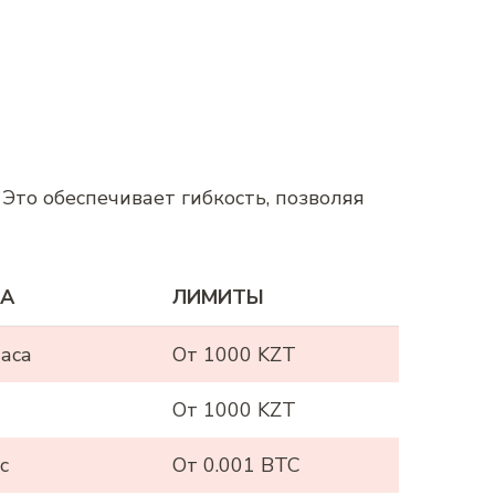
Это обеспечивает гибкость, позволяя
ДА
ЛИМИТЫ
часа
От 1000 KZT
От 1000 KZT
с
От 0.001 BTC