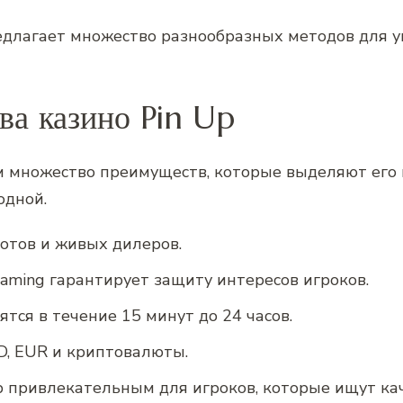
редлагает множество разнообразных методов для 
а казино Pin Up
м множество преимуществ, которые выделяют его 
одной.
отов и живых дилеров.
Gaming гарантирует защиту интересов игроков.
тся в течение 15 минут до 24 часов.
D, EUR и криптовалюты.
p привлекательным для игроков, которые ищут ка