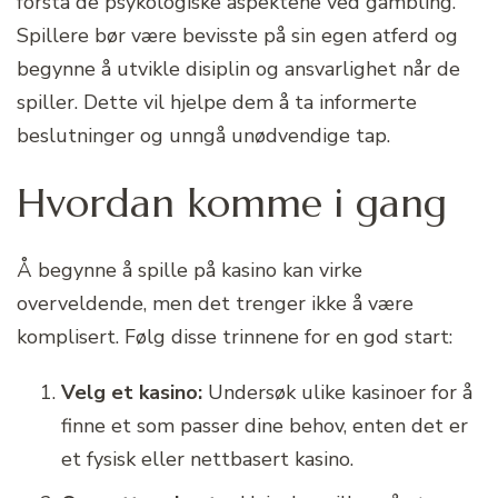
forstå de psykologiske aspektene ved gambling.
Spillere bør være bevisste på sin egen atferd og
begynne å utvikle disiplin og ansvarlighet når de
spiller. Dette vil hjelpe dem å ta informerte
beslutninger og unngå unødvendige tap.
Hvordan komme i gang
Å begynne å spille på kasino kan virke
overveldende, men det trenger ikke å være
komplisert. Følg disse trinnene for en god start:
Velg et kasino:
Undersøk ulike kasinoer for å
finne et som passer dine behov, enten det er
et fysisk eller nettbasert kasino.