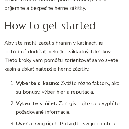
príjemné a bezpečné herné zážitky.
How to get started
Aby ste mohli začať s hraním v kasínach, je
potrebné dodržať niekoľko základných krokov.
Tieto kroky vám pomôžu zorientovať sa vo svete
kasín a získať najlepšie herné zážitky.
Vyberte si kasíno:
Zvážte rôzne faktory, ako
sú bonusy, výber hier a reputácia.
Vytvorte si účet:
Zaregistrujte sa a vyplňte
požadované informácie.
Overte svoj účet:
Potvrďte svoju identitu