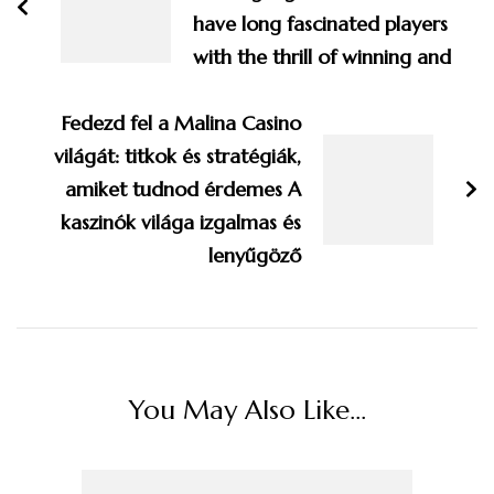
have long fascinated players
with the thrill of winning and
Fedezd fel a Malina Casino
világát: titkok és stratégiák,
amiket tudnod érdemes A
kaszinók világa izgalmas és
lenyűgöző
You May Also Like...