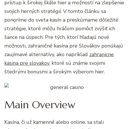
prístup k širokej škále hier a možností na zlepšenie
svojich herných stratégií. V tomto článku sa
ponoríme do sveta kasín a preskúmame dôležité
stratégie, ktoré môžu hráčom pomôcť zvýšiť ich
šance na úspech. Pre tých, ktorí hľadajú nové
možnosti, zahraničné kasína pre Slovákov ponúkajú
zaujímavé alternatívy, ako napríklad
zahranicne
kasina pre slovakov
, ktoré sú známe svojimi
štedrými bonusmi a širokým výberom hier.
Main Overview
Kasína, či už kamenné alebo online, sa stali