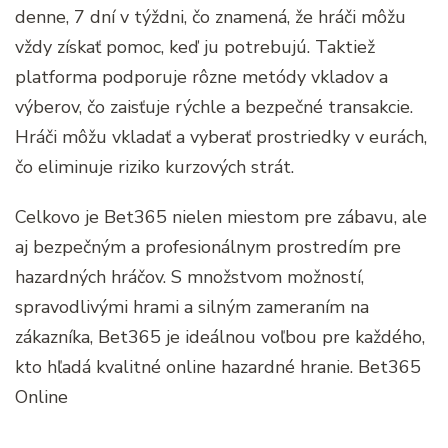
denne, 7 dní v týždni, čo znamená, že hráči môžu
vždy získať pomoc, keď ju potrebujú. Taktiež
platforma podporuje rôzne metódy vkladov a
výberov, čo zaisťuje rýchle a bezpečné transakcie.
Hráči môžu vkladať a vyberať prostriedky v eurách,
čo eliminuje riziko kurzových strát.
Celkovo je Bet365 nielen miestom pre zábavu, ale
aj bezpečným a profesionálnym prostredím pre
hazardných hráčov. S množstvom možností,
spravodlivými hrami a silným zameraním na
zákazníka, Bet365 je ideálnou voľbou pre každého,
kto hľadá kvalitné online hazardné hranie. Bet365
Online