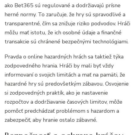
ako Bet365 sú regulované a dodržiavajú prísne
herné normy. To zaručuje, že hry sú spravodlivé a
transparentné, čím sa znižuje riziko podvodov. Hráči
môžu mať istotu, že ich osobné údaje a finančné
transakcie sú chránené bezpečnými technológiami.
Pravda o online hazardných hrách sa taktiež týka
zodpovedného hrania. Hráči by mali byť vždy
informovaní o svojich limitách a mať na pamäti, že
hazardné hry sú predovšetkým zábavou. Osvojenie
si zodpovedných praktík, ako je nastavenie
rozpočtov a dodržiavanie časových limitov, môže
pomôcť predchádzať problémom s hazardom a
zabezpečiť, aby hranie ostalo zábavné.