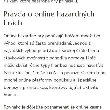
rizikám, ktoré hazardné hry prinášajú.
Pravda o online hazardných
hrách
Online hazardné hry ponúkajú hráčom množstvo
výhod, ktoré sú často prehliadané. Jednou z
najväčších výhod je prístup k širokej škále hier a
stávkových možností z pohodlia domova. Hráči
môžu skúsiť rôzne typy hier bez nutnosti navštíviť
fyzické kasíno, čím šetria čas a peniaze. Okrem toho,
mnohé online platformy ponúkajú aj špeciálne
bonusy a promo akcie, ktoré zvyšujú atraktivitu
hrania.
Rovnako je dôležité poznamenať, že online kasína