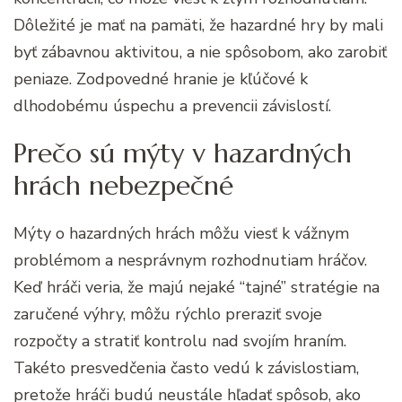
Dôležité je mať na pamäti, že hazardné hry by mali
byť zábavnou aktivitou, a nie spôsobom, ako zarobiť
peniaze. Zodpovedné hranie je kľúčové k
dlhodobému úspechu a prevencii závislostí.
Prečo sú mýty v hazardných
hrách nebezpečné
Mýty o hazardných hrách môžu viesť k vážnym
problémom a nesprávnym rozhodnutiam hráčov.
Keď hráči veria, že majú nejaké “tajné” stratégie na
zaručené výhry, môžu rýchlo preraziť svoje
rozpočty a stratiť kontrolu nad svojím hraním.
Takéto presvedčenia často vedú k závislostiam,
pretože hráči budú neustále hľadať spôsob, ako