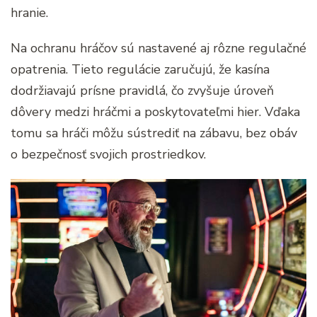
hranie.
Na ochranu hráčov sú nastavené aj rôzne regulačné
opatrenia. Tieto regulácie zaručujú, že kasína
dodržiavajú prísne pravidlá, čo zvyšuje úroveň
dôvery medzi hráčmi a poskytovateľmi hier. Vďaka
tomu sa hráči môžu sústrediť na zábavu, bez obáv
o bezpečnosť svojich prostriedkov.