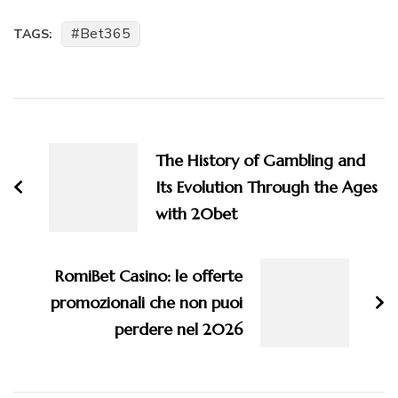
Bet365
TAGS:
Post
Navigation
The History of Gambling and
Its Evolution Through the Ages
with 20bet
RomiBet Casino: le offerte
promozionali che non puoi
perdere nel 2026