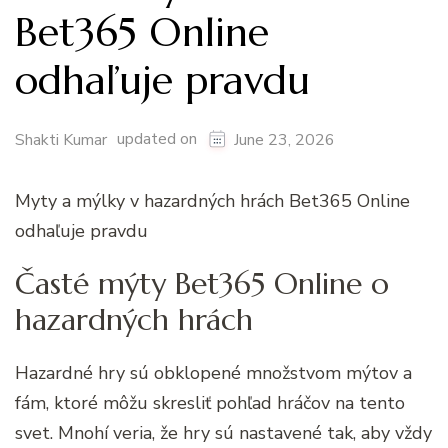
Bet365 Online
odhaľuje pravdu
updated on
Shakti Kumar
June 23, 2026
Myty a mýlky v hazardných hrách Bet365 Online
odhaľuje pravdu
Časté mýty Bet365 Online o
hazardných hrách
Hazardné hry sú obklopené množstvom mýtov a
fám, ktoré môžu skresliť pohľad hráčov na tento
svet. Mnohí veria, že hry sú nastavené tak, aby vždy