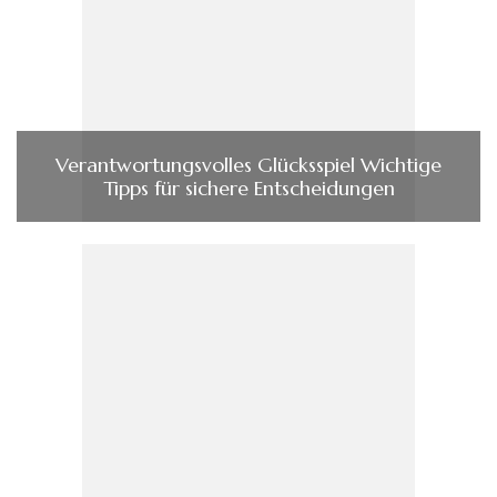
Verantwortungsvolles Glücksspiel Wichtige
Tipps für sichere Entscheidungen