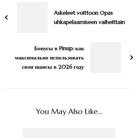
Navigation
Askeleet voittoon Opas
uhkapelaamiseen vaiheittain
Бонусы в Pinup: как
максимально использовать
свои шансы в 2026 году
You May Also Like...