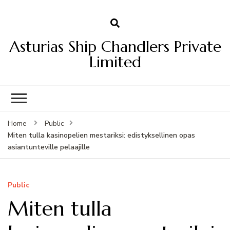
Asturias Ship Chandlers Private
Limited
Home
Public
Miten tulla kasinopelien mestariksi: edistyksellinen opas
asiantunteville pelaajille
Public
Miten tulla