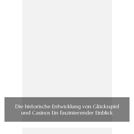
Die historische Entwicklung von Glücksspiel
und Casinos Ein faszinierender Einblick