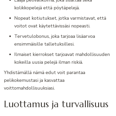
Laaja pelivalikoima, joka sisältää sekä
kolikkopelejä että pöytäpelejä.
Nopeat kotiutukset, jotka varmistavat, että
voitot ovat käytettävissäsi nopeasti.
Tervetulobonus, joka tarjoaa lisäarvoa
ensimmäisille talletuksillesi.
Ilmaiset kierrokset tarjoavat mahdollisuuden
kokeilla uusia pelejä ilman riskiä.
Yhdistämällä nämä edut voit parantaa
pelikokemustasi ja kasvattaa
voittomahdollisuuksiasi.
Luottamus ja turvallisuus