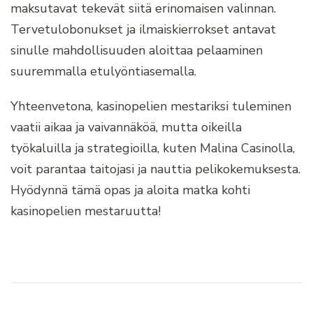
maksutavat tekevät siitä erinomaisen valinnan.
Tervetulobonukset ja ilmaiskierrokset antavat
sinulle mahdollisuuden aloittaa pelaaminen
suuremmalla etulyöntiasemalla.
Yhteenvetona, kasinopelien mestariksi tuleminen
vaatii aikaa ja vaivannäköä, mutta oikeilla
työkaluilla ja strategioilla, kuten Malina Casinolla,
voit parantaa taitojasi ja nauttia pelikokemuksesta.
Hyödynnä tämä opas ja aloita matka kohti
kasinopelien mestaruutta!
Post