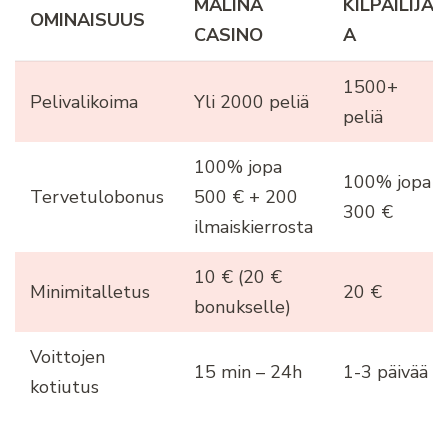
MALINA
KILPAILIJA
OMINAISUUS
CASINO
A
1500+
Pelivalikoima
Yli 2000 peliä
peliä
100% jopa
100% jopa
Tervetulobonus
500 € + 200
300 €
ilmaiskierrosta
10 € (20 €
Minimitalletus
20 €
bonukselle)
Voittojen
15 min – 24h
1-3 päivää
kotiutus