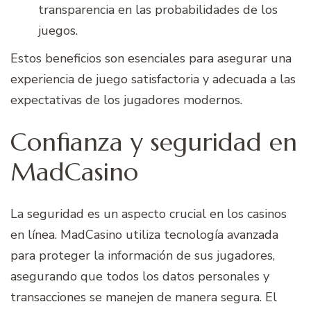
transparencia en las probabilidades de los
juegos.
Estos beneficios son esenciales para asegurar una
experiencia de juego satisfactoria y adecuada a las
expectativas de los jugadores modernos.
Confianza y seguridad en
MadCasino
La seguridad es un aspecto crucial en los casinos
en línea. MadCasino utiliza tecnología avanzada
para proteger la información de sus jugadores,
asegurando que todos los datos personales y
transacciones se manejen de manera segura. El