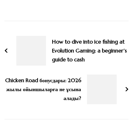
Post
Navigation
How to dive into ice fishing at
Evolution Gaming: a beginner’s
guide to cash
Chicken Road бонусдары: 2026
жылы ойыншыларға не ұсына
алады?