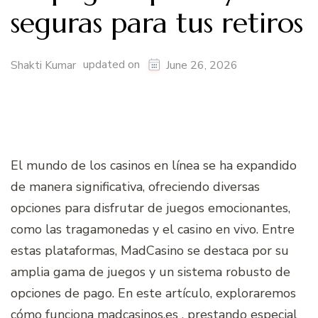
seguras para tus retiros
updated on
Shakti Kumar
June 26, 2026
El mundo de los casinos en línea se ha expandido
de manera significativa, ofreciendo diversas
opciones para disfrutar de juegos emocionantes,
como las tragamonedas y el casino en vivo. Entre
estas plataformas, MadCasino se destaca por su
amplia gama de juegos y un sistema robusto de
opciones de pago. En este artículo, exploraremos
cómo funciona
madcasinos.es
, prestando especial