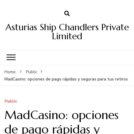
Asturias Ship Chandlers Private
Limited
Home
Public
MadCasino: opciones de pago rápidas y seguras para tus retiros
Public
MadCasino: opciones
de pago rápidas y