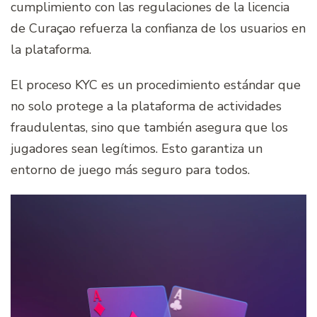
cumplimiento con las regulaciones de la licencia
de Curaçao refuerza la confianza de los usuarios en
la plataforma.
El proceso KYC es un procedimiento estándar que
no solo protege a la plataforma de actividades
fraudulentas, sino que también asegura que los
jugadores sean legítimos. Esto garantiza un
entorno de juego más seguro para todos.