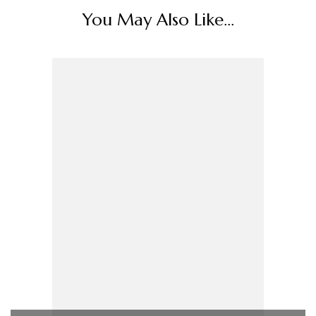
You May Also Like...