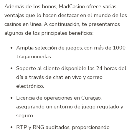
Además de los bonos, MadCasino ofrece varias
ventajas que lo hacen destacar en el mundo de los
casinos en línea. A continuación, te presentamos
algunos de los principales beneficios:
Amplia selección de juegos, con más de 1000
tragamonedas.
Soporte al cliente disponible las 24 horas del
día a través de chat en vivo y correo
electrónico.
Licencia de operaciones en Curaçao,
asegurando un entorno de juego regulado y
seguro.
RTP y RNG auditados, proporcionando