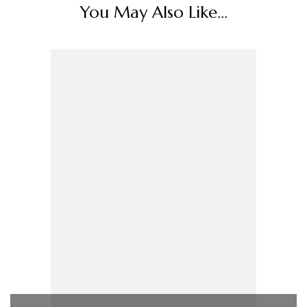
You May Also Like...