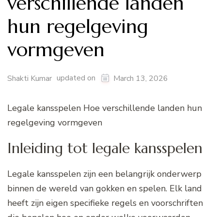
verschillende landen
hun regelgeving
vormgeven
updated on
Shakti Kumar
March 13, 2026
Legale kansspelen Hoe verschillende landen hun
regelgeving vormgeven
Inleiding tot legale kansspelen
Legale kansspelen zijn een belangrijk onderwerp
binnen de wereld van gokken en spelen. Elk land
heeft zijn eigen specifieke regels en voorschriften