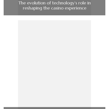
The evolution of technology’s role in
reshaping the casino experience