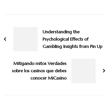
Post
Navigation
Understanding the
Psychological Effects of
Gambling Insights from Pin Up
Mitigando mitos Verdades
sobre los casinos que debes
conocer MiCasino