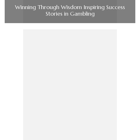
Winning Through Wisdom Inspiring Success
Stories in Gambling