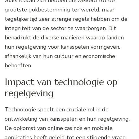
zoals Macau zich hebben ontwikkeld tot de
grootste gokbestemming ter wereld, maar
tegelijkertijd zeer strenge regels hebben om de
integriteit van de sector te waarborgen. Dit
benadrukt de diverse manieren waarop landen
hun regelgeving voor kansspelen vormgeven,
afhankelijk van hun cultuur en economische
behoeften.
Impact van technologie op
regelgeving
Technologie speelt een cruciale rol in de
ontwikkeling van kansspelen en hun regelgeving.
De opkomst van online casino’s en mobiele
applicaties heeft geleid tot een stijgende vraag