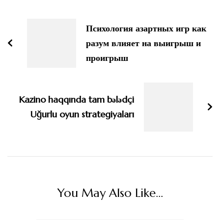
Post
Navigation
Психология азартных игр как
разум влияет на выигрыш и
проигрыш
Kazino haqqında tam bələdçi
Uğurlu oyun strategiyaları
You May Also Like...