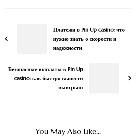
Post
Navigation
Платежи в Pin Up casino: что
нужно знать о скорости и
надежности
Безопасные выплаты в Pin Up
casino: как быстро вывести
выигрыш
You May Also Like...