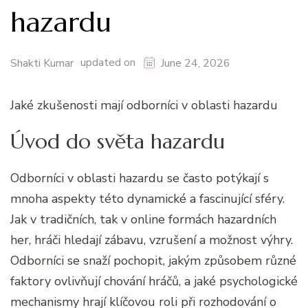
hazardu
updated on
Shakti Kumar
June 24, 2026
Jaké zkušenosti mají odborníci v oblasti hazardu
Úvod do světa hazardu
Odborníci v oblasti hazardu se často potýkají s
mnoha aspekty této dynamické a fascinující sféry.
Jak v tradičních, tak v online formách hazardních
her, hráči hledají zábavu, vzrušení a možnost výhry.
Odborníci se snaží pochopit, jakým způsobem různé
faktory ovlivňují chování hráčů, a jaké psychologické
mechanismy hrají klíčovou roli při rozhodování o