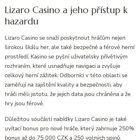
Lizaro Casino a jeho přístup k
hazardu
Lizaro Casino se snaží poskytnout hráčům nejen
širokou škálu her, ale také bezpečné a férové herní
prostředí. Kasino se pyšní uživatelsky přívětivým
rozhraním, které usnadňuje navigaci a zvyšuje
celkový herní zážitek. Odborníci v této oblasti se
zaměřují na zajištění kvality a bezpečnosti, aby
hráči měli jistotu, že jejich data jsou chráněna a že
hry jsou férové.
Důležitou součástí nabídky Lizaro Casino je také
uvítací bonus pro nové hráče, který zahrnuje 250%
bonus až do 75 000 CZK a 250 volných spinů.