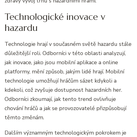
zdravý vývoj trhu s hazardními hrami.
Technologické inovace v
hazardu
Technologie hrají v současném světě hazardu stále
důležitější roli. Odborníci v této oblasti analyzují,
jak inovace, jako jsou mobilní aplikace a online
platformy, mění způsob, jakým lidé hrají. Mobilní
technologie umožňují hráčům sázet kdykoli a
kdekoli, což zvyšuje dostupnost hazardních her.
Odborníci zkoumají, jak tento trend ovlivňuje
chování hráčů a jak se provozovatelé přizpůsobují
těmto změnám.
Dalším významným technologickým pokrokem je