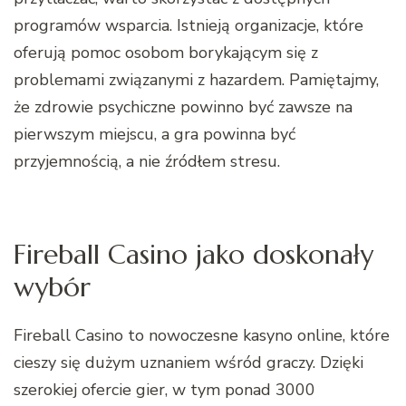
programów wsparcia. Istnieją organizacje, które
oferują pomoc osobom borykającym się z
problemami związanymi z hazardem. Pamiętajmy,
że zdrowie psychiczne powinno być zawsze na
pierwszym miejscu, a gra powinna być
przyjemnością, a nie źródłem stresu.
Fireball Casino jako doskonały
wybór
Fireball Casino to nowoczesne kasyno online, które
cieszy się dużym uznaniem wśród graczy. Dzięki
szerokiej ofercie gier, w tym ponad 3000