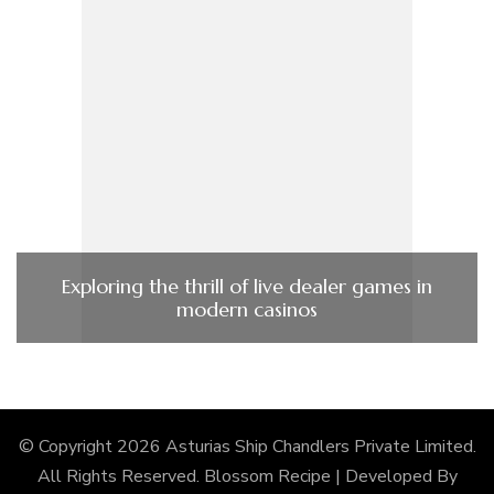
Exploring the thrill of live dealer games in
modern casinos
© Copyright 2026
Asturias Ship Chandlers Private Limited
.
All Rights Reserved.
Blossom Recipe | Developed By