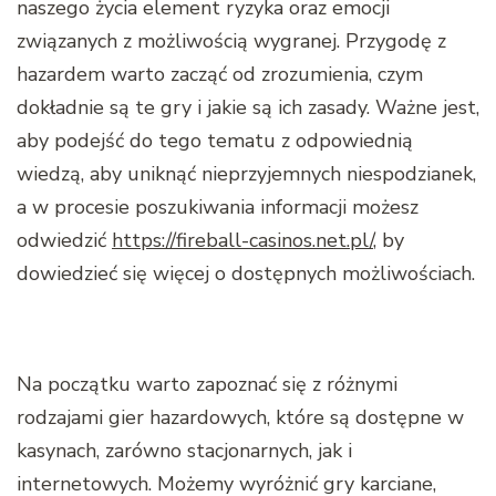
naszego życia element ryzyka oraz emocji
związanych z możliwością wygranej. Przygodę z
hazardem warto zacząć od zrozumienia, czym
dokładnie są te gry i jakie są ich zasady. Ważne jest,
aby podejść do tego tematu z odpowiednią
wiedzą, aby uniknąć nieprzyjemnych niespodzianek,
a w procesie poszukiwania informacji możesz
odwiedzić
https://fireball-casinos.net.pl/
, by
dowiedzieć się więcej o dostępnych możliwościach.
Na początku warto zapoznać się z różnymi
rodzajami gier hazardowych, które są dostępne w
kasynach, zarówno stacjonarnych, jak i
internetowych. Możemy wyróżnić gry karciane,