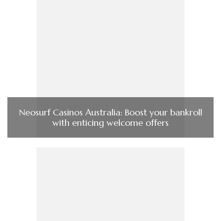
Neosurf Casinos Australia: Boost your bankroll
with enticing welcome offers