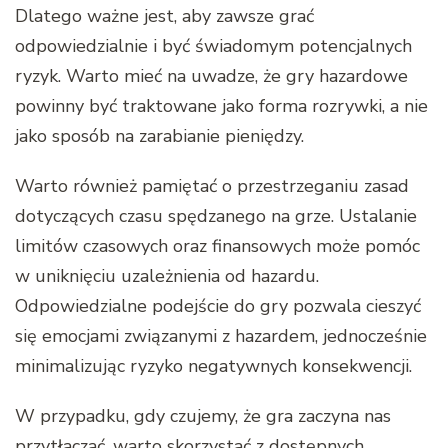
Dlatego ważne jest, aby zawsze grać
odpowiedzialnie i być świadomym potencjalnych
ryzyk. Warto mieć na uwadze, że gry hazardowe
powinny być traktowane jako forma rozrywki, a nie
jako sposób na zarabianie pieniędzy.
Warto również pamiętać o przestrzeganiu zasad
dotyczących czasu spędzanego na grze. Ustalanie
limitów czasowych oraz finansowych może pomóc
w uniknięciu uzależnienia od hazardu.
Odpowiedzialne podejście do gry pozwala cieszyć
się emocjami związanymi z hazardem, jednocześnie
minimalizując ryzyko negatywnych konsekwencji.
W przypadku, gdy czujemy, że gra zaczyna nas
przytłaczać, warto skorzystać z dostępnych