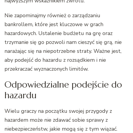
najwyższym wskaźnikiem zwrotu.
Nie zapominajmy również o zarządzaniu
bankrollem, które jest kluczowe w grach
hazardowych. Ustalenie budżetu na grę oraz
trzymanie się go pozwoli nam cieszyć się grą, nie
narażając się na niepotrzebne straty. Ważne jest,
aby podejść do hazardu z rozsądkiem i nie
przekraczać wyznaczonych limitów.
Odpowiedzialne podejście do
hazardu
Wielu graczy na początku swojej przygody z
hazardem może nie zdawać sobie sprawy z
niebezpieczeństw, jakie mogą się z tym wiązać.