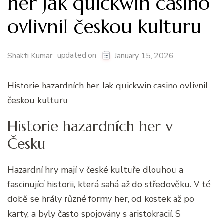
her Jak quickwin casino
ovlivnil českou kulturu
updated on
Shakti Kumar
January 15, 2026
Historie hazardních her Jak quickwin casino ovlivnil
českou kulturu
Historie hazardních her v
Česku
Hazardní hry mají v české kultuře dlouhou a
fascinující historii, která sahá až do středověku. V té
době se hrály různé formy her, od kostek až po
karty, a byly často spojovány s aristokracií. S