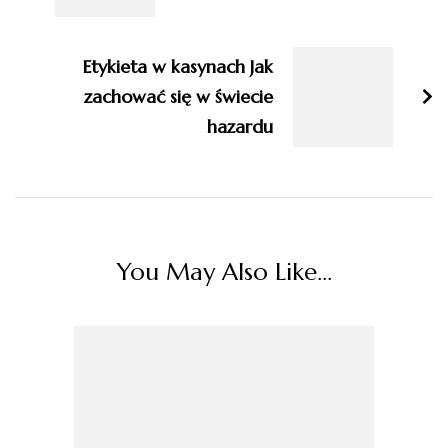
Etykieta w kasynach Jak
zachować się w świecie
hazardu
You May Also Like...