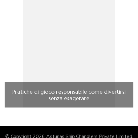
Pratiche di gioco responsabile come divertirsi
senza esagerare
© Copyright 2026
Asturias Ship Chandlers Private Limited
.