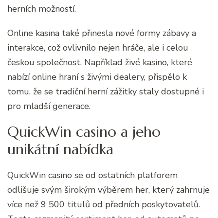
herních možností.
Online kasina také přinesla nové formy zábavy a
interakce, což ovlivnilo nejen hráče, ale i celou
českou společnost. Například živé kasino, které
nabízí online hraní s živými dealery, přispělo k
tomu, že se tradiční herní zážitky staly dostupné i
pro mladší generace.
QuickWin casino a jeho
unikátní nabídka
QuickWin casino se od ostatních platforem
odlišuje svým širokým výběrem her, který zahrnuje
více než 9 500 titulů od předních poskytovatelů.