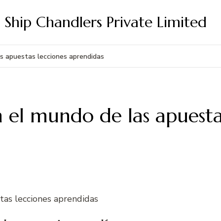
s Ship Chandlers Private Limited
as apuestas lecciones aprendidas
n el mundo de las apuesta
tas lecciones aprendidas