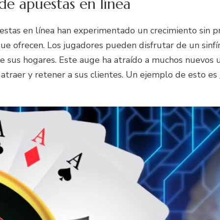
de apuestas en línea
estas en línea han experimentado un crecimiento sin pr
 que ofrecen. Los jugadores pueden disfrutar de un sin
 sus hogares. Este auge ha atraído a muchos nuevos u
atraer y retener a sus clientes. Un ejemplo de esto es