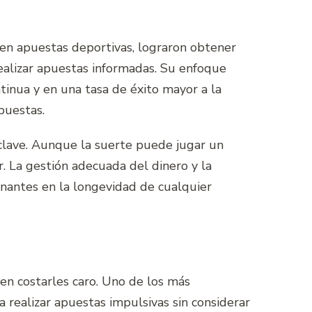
 en apuestas deportivas, lograron obtener
 realizar apuestas informadas. Su enfoque
tinua y en una tasa de éxito mayor a la
puestas.
n clave. Aunque la suerte puede jugar un
. La gestión adecuada del dinero y la
inantes en la longevidad de cualquier
en costarles caro. Uno de los más
 realizar apuestas impulsivas sin considerar