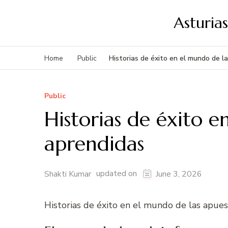
Asturia
Historias de éxito en el mundo de l
Home
Public
Public
Historias de éxito e
aprendidas
updated on
Shakti Kumar
June 3, 2026
Historias de éxito en el mundo de las apues