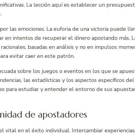
nificativas. La lección aquí es establecer un presupuest
.
or las emociones. La euforia de una victoria puede lle
ar en intentos de recuperar el dinero apostando más. 
racionales, basadas en análisis y no en impulsos momen
ara evitar caer en este patrón.
decuada sobre los juegos o eventos en los que se apues
dencias, las estadísticas y los aspectos específicos del
o para estudiar y entender el entorno de sus apuesta
unidad de apostadores
vital en el éxito individual. Intercambiar experiencias