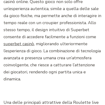
casinò online. Questo gioco non solo offre
un’esperienza autentica, simile a quella delle sale
da gioco fisiche, ma permette anche di interagire in
tempo reale con un croupier professionista. Allo
stesso tempo, il design intuitivo di Superbet
consente di accedere facilmente a funzioni come
superbet casinò
, migliorando ulteriormente
l’esperienza di gioco. La combinazione di tecnologia
avanzata e presenza umana crea un’atmosfera
coinvolgente, che riesce a catturare l’attenzione
dei giocatori, rendendo ogni partita unica e
dinamica.
Una delle principali attrattive della Roulette live