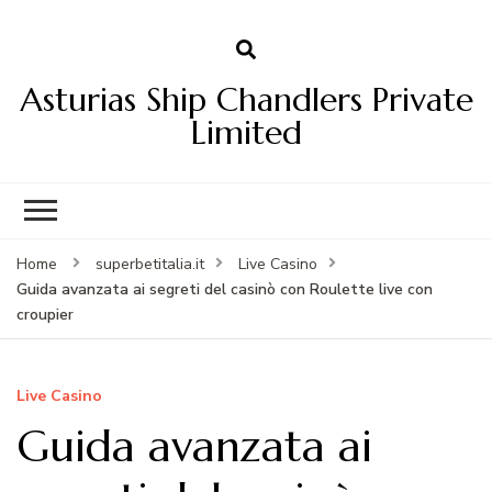
Asturias Ship Chandlers Private
Limited
Home
superbetitalia.it
Live Casino
Guida avanzata ai segreti del casinò con Roulette live con
croupier
Live Casino
Guida avanzata ai