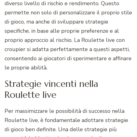
diverso livello di rischio e rendimento. Questo
permette non solo di personalizzare il proprio stile
di gioco, ma anche di sviluppare strategie
specifiche, in base alle proprie preferenze e al
proprio approccio al rischio. La Roulette live con
croupier si adatta perfettamente a questi aspetti,
consentendo ai giocatori di sperimentare e affinare
le proprie abilità.
Strategie vincenti nella
Roulette live
Per massimizzare le possibilità di successo nella
Roulette live, è fondamentale adottare strategie
di gioco ben definite. Una delle strategie più