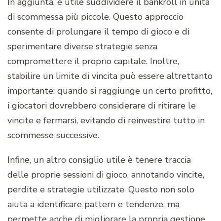
In aggiunta, è utile suddividere il bankroll in unità
di scommessa più piccole. Questo approccio
consente di prolungare il tempo di gioco e di
sperimentare diverse strategie senza
compromettere il proprio capitale. Inoltre,
stabilire un limite di vincita può essere altrettanto
importante: quando si raggiunge un certo profitto,
i giocatori dovrebbero considerare di ritirare le
vincite e fermarsi, evitando di reinvestire tutto in
scommesse successive.
Infine, un altro consiglio utile è tenere traccia
delle proprie sessioni di gioco, annotando vincite,
perdite e strategie utilizzate. Questo non solo
aiuta a identificare pattern e tendenze, ma
permette anche di migliorare la propria gestione