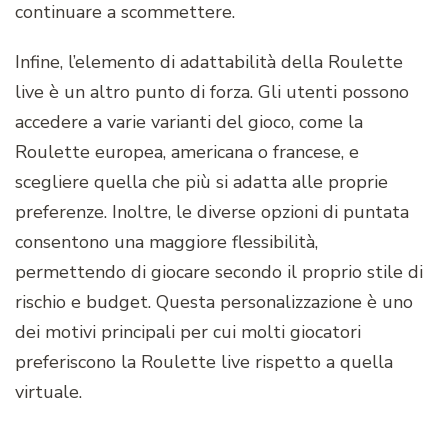
continuare a scommettere.
Infine, l’elemento di adattabilità della Roulette
live è un altro punto di forza. Gli utenti possono
accedere a varie varianti del gioco, come la
Roulette europea, americana o francese, e
scegliere quella che più si adatta alle proprie
preferenze. Inoltre, le diverse opzioni di puntata
consentono una maggiore flessibilità,
permettendo di giocare secondo il proprio stile di
rischio e budget. Questa personalizzazione è uno
dei motivi principali per cui molti giocatori
preferiscono la Roulette live rispetto a quella
virtuale.