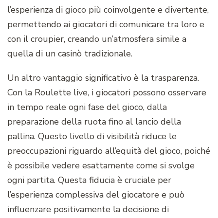
l’esperienza di gioco più coinvolgente e divertente,
permettendo ai giocatori di comunicare tra loro e
con il croupier, creando un’atmosfera simile a
quella di un casinò tradizionale.
Un altro vantaggio significativo è la trasparenza.
Con la Roulette live, i giocatori possono osservare
in tempo reale ogni fase del gioco, dalla
preparazione della ruota fino al lancio della
pallina. Questo livello di visibilità riduce le
preoccupazioni riguardo all’equità del gioco, poiché
è possibile vedere esattamente come si svolge
ogni partita. Questa fiducia è cruciale per
l’esperienza complessiva del giocatore e può
influenzare positivamente la decisione di