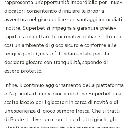
rappresenta un’opportunità imperdibile per i nuovi
giocatori, consentendo di iniziare la propria
avventura nel gioco online con vantaggi immediati.
Inoltre, Superbet si impegna a garantire prelievi
rapidi e a rispettare le normative italiane, offrendo
così un ambiente di gioco sicuro e conforme alle
leggi vigenti. Questo è fondamentale per chi
desidera giocare con tranquillità, sapendo di
essere protetto.
Infine, il continuo aggiornamento della piattaforma
e l’aggiunta di nuovi giochi rendono Superbet una
scelta ideale per i giocatori in cerca di novità e di
un’esperienza di gioco sempre fresca. Che si tratti
di Roulette live con croupier o di altri giochi, gli
utenti possono trovare ciò che cercano, supportati