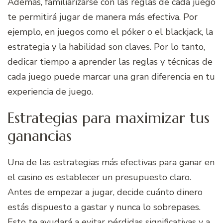
Además, familiarizarse con las reglas de cada juego
te permitirá jugar de manera más efectiva. Por
ejemplo, en juegos como el póker o el blackjack, la
estrategia y la habilidad son claves. Por lo tanto,
dedicar tiempo a aprender las reglas y técnicas de
cada juego puede marcar una gran diferencia en tu
experiencia de juego.
Estrategias para maximizar tus
ganancias
Una de las estrategias más efectivas para ganar en
el casino es establecer un presupuesto claro.
Antes de empezar a jugar, decide cuánto dinero
estás dispuesto a gastar y nunca lo sobrepases.
Esto te ayudará a evitar pérdidas significativas y a