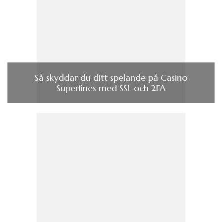
Så skyddar du ditt spelande på Casino
Superlines med SSL och 2FA