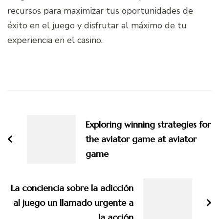
recursos para maximizar tus oportunidades de
éxito en el juego y disfrutar al máximo de tu
experiencia en el casino.
Post
Navigation
Exploring winning strategies for
the aviator game at aviator
game
La conciencia sobre la adicción
al juego un llamado urgente a
la acción