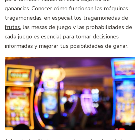
ganancias. Conocer cómo funcionan las máquinas
tragamonedas, en especial los
tragamonedas de
frutas
, las mesas de juego y las probabilidades de
cada juego es esencial para tomar decisiones
informadas y mejorar tus posibilidades de ganar.