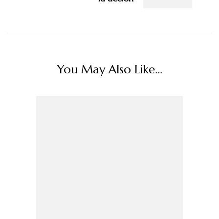
You May Also Like...