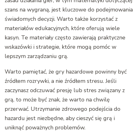
zasad działania gier, w tym matematyki dotyczącej
szans na wygraną, jest kluczowe do podejmowania
świadomych decyzji. Warto także korzystać z
materiałów edukacyjnych, które oferują wiele
kasyn. Te materiały często zawierają praktyczne
wskazówki i strategie, które mogą pomóc w
lepszym zarządzaniu grą.
Warto pamiętać, że gry hazardowe powinny być
źródłem rozrywki, a nie źródłem stresu. Jeśli
zaczynasz odczuwać presję lub stres związany z
grą, to może być znak, że warto na chwilę
przerwać. Utrzymanie zdrowego podejścia do
hazardu jest niezbędne, aby cieszyć się grą i
uniknąć poważnych problemów.