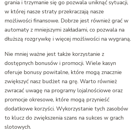
grania i trzymanie się go pozwala uniknąć sytuacji,
w której nasze straty przekraczają nasze
możliwości finansowe. Dobrze jest również grać w
automaty z mniejszymi zakładami, co pozwala na
dłuższą rozgrywkę i więcej możliwości na wygraną.
Nie mniej ważne jest także korzystanie z
dostępnych bonusów i promocji. Wiele kasyn
oferuje bonusy powitalne, które mogą znacznie
zwiększyć nasz budżet na grę. Warto również
zwracać uwagę na programy lojalnościowe oraz
promocje okresowe, które mogą przynieść
dodatkowe korzyści. Wykorzystanie tych zasobów
to klucz do zwiększenia szans na sukces w grach
slotowych.