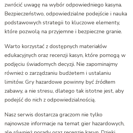
zwrócić uwagę na wybór odpowiedniego kasyna.
Bezpieczeństwo, odpowiedzialne podejście i nauka
podstawowych strategii to kluczowe elementy,
które pozwolą na przyjemne i bezpieczne granie.
Warto korzystać z dostępnych materiałów
edukacyjnych oraz recenzji kasyn, które pomogą w
podjęciu świadomych decyzji. Nie zapominajmy
również o zarządzaniu budżetem i ustalaniu
limitów. Gry hazardowe powinny być źródłem
zabawy, a nie stresu, dlatego tak istotne jest, aby
podejść do nich z odpowiedzialnością.
Nasz serwis dostarcza graczom nie tylko
najnowsze informacje na temat gier hazardowych,
ale również porady oraz recenzje kasyn. Dzięki