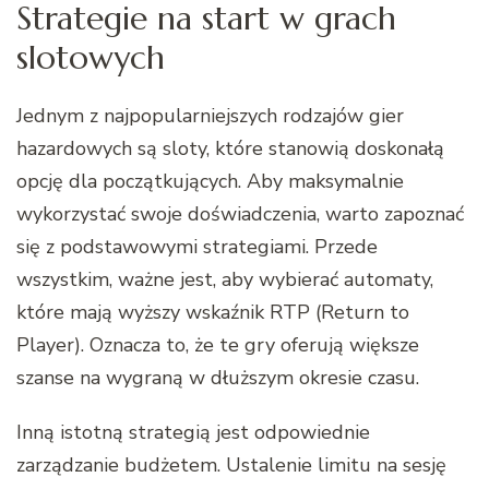
Strategie na start w grach
slotowych
Jednym z najpopularniejszych rodzajów gier
hazardowych są sloty, które stanowią doskonałą
opcję dla początkujących. Aby maksymalnie
wykorzystać swoje doświadczenia, warto zapoznać
się z podstawowymi strategiami. Przede
wszystkim, ważne jest, aby wybierać automaty,
które mają wyższy wskaźnik RTP (Return to
Player). Oznacza to, że te gry oferują większe
szanse na wygraną w dłuższym okresie czasu.
Inną istotną strategią jest odpowiednie
zarządzanie budżetem. Ustalenie limitu na sesję