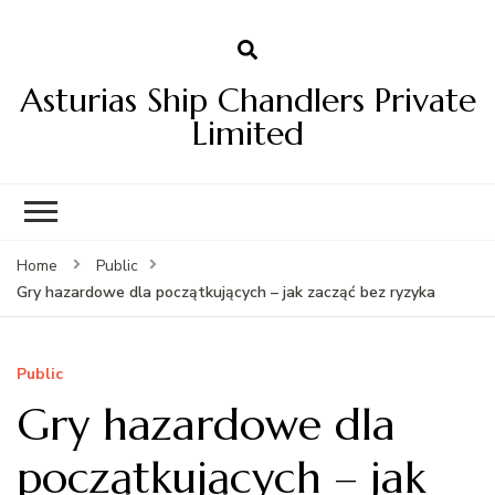
Asturias Ship Chandlers Private
Limited
Home
Public
Gry hazardowe dla początkujących – jak zacząć bez ryzyka
Public
Gry hazardowe dla
początkujących – jak