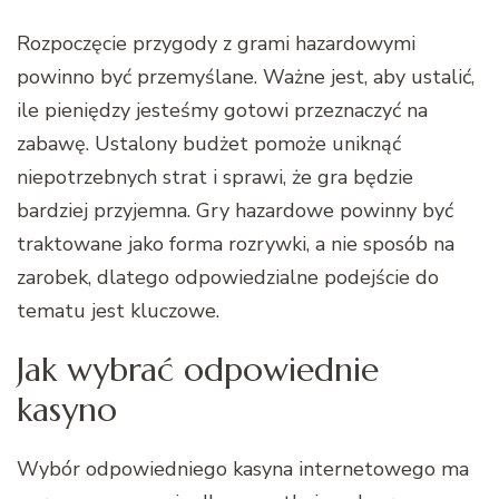
Rozpoczęcie przygody z grami hazardowymi
powinno być przemyślane. Ważne jest, aby ustalić,
ile pieniędzy jesteśmy gotowi przeznaczyć na
zabawę. Ustalony budżet pomoże uniknąć
niepotrzebnych strat i sprawi, że gra będzie
bardziej przyjemna. Gry hazardowe powinny być
traktowane jako forma rozrywki, a nie sposób na
zarobek, dlatego odpowiedzialne podejście do
tematu jest kluczowe.
Jak wybrać odpowiednie
kasyno
Wybór odpowiedniego kasyna internetowego ma