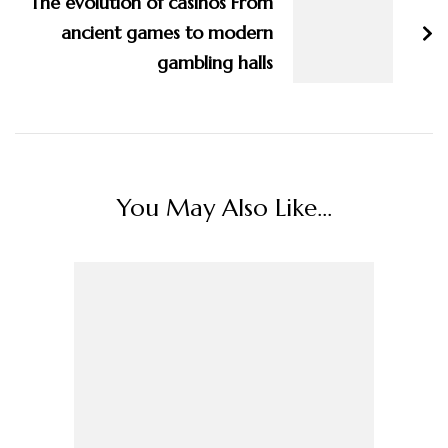
The evolution of casinos From
ancient games to modern
gambling halls
You May Also Like...