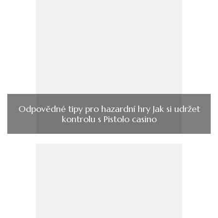
Odpovědné tipy pro hazardní hry Jak si udržet
kontrolu s Pistolo casino