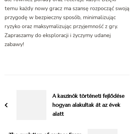
temu każdy nowy gracz ma szansę rozpocząć swoją
przygodę w bezpieczny sposób, minimalizując
ryzyko oraz maksymalizując przyjemność z gry.
Zapraszamy do eksploracji i życzymy udanej
zabawy!
Post
Navigation
A kaszinók történeti fejlődése
hogyan alakultak át az évek
alatt