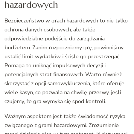
hazardowych
Bezpieczeństwo w grach hazardowych to nie tylko
ochrona danych osobowych, ale także
odpowiedzialne podejście do zarządzania
budżetem. Zanim rozpoczniemy grę, powinniśmy
ustalić limit wydatków i ściśle go przestrzegać.
Pomaga to uniknąć impulsowych decyzji i
potencjalnych strat finansowych. Warto również
skorzystać z opcji samowykluczenia, które oferuje
wiele kasyn, co pozwala na chwilę przerwy, jeśli
czujemy, że gra wymyka się spod kontroli.
Ważnym aspektem jest także świadomość ryzyka
związanego z grami hazardowymi. Zrozumienie