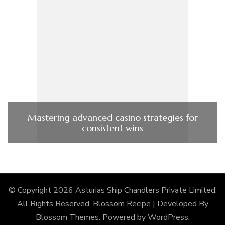
Mastering advanced casino strategies for
consistent wins
© Copyright 2026
Asturias Ship Chandlers Private Limited
.
All Rights Reserved.
Blossom Recipe | Developed By
Blossom Themes
. Powered by
WordPress
.