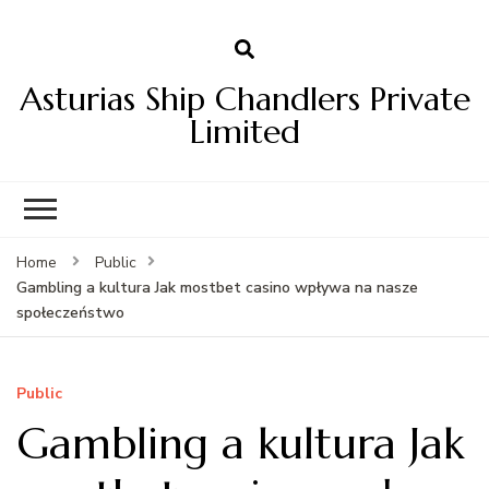
Asturias Ship Chandlers Private
Limited
Home
Public
Gambling a kultura Jak mostbet casino wpływa na nasze
społeczeństwo
Public
Gambling a kultura Jak