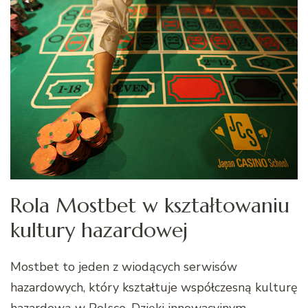
Rola Mostbet w kształtowaniu
kultury hazardowej
Mostbet to jeden z wiodących serwisów
hazardowych, który kształtuje współczesną kulturę
hazardową w Polsce. Dzięki innowacyjnym