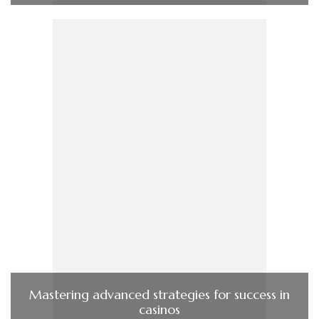
Mastering advanced strategies for success in
casinos