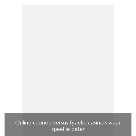
Online casino’s versus fysieke casino’s waar
speel je beter