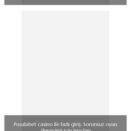
Pusulabet casino ile hızlı giriş: Sorunsuz oyun
deneyimi için ipuçları