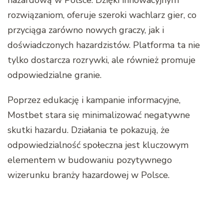
rozwiązaniom, oferuje szeroki wachlarz gier, co
przyciąga zarówno nowych graczy, jak i
doświadczonych hazardzistów. Platforma ta nie
tylko dostarcza rozrywki, ale również promuje
odpowiedzialne granie.
Poprzez edukację i kampanie informacyjne,
Mostbet stara się minimalizować negatywne
skutki hazardu. Działania te pokazują, że
odpowiedzialność społeczna jest kluczowym
elementem w budowaniu pozytywnego
wizerunku branży hazardowej w Polsce.