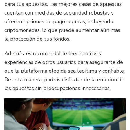
para tus apuestas. Las mejores casas de apuestas
cuentan con medidas de seguridad robustas y
ofrecen opciones de pago seguras, incluyendo
criptomonedas, lo que puede aumentar aún más
la protección de tus fondos.
Además, es recomendable leer reseñas y
experiencias de otros usuarios para asegurarte de
que la plataforma elegida sea legítima y confiable.
De esta manera, podrás disfrutar de la emoción de
las apuestas sin preocupaciones innecesarias.