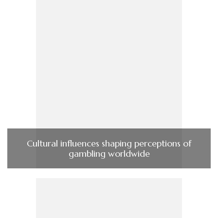
Cultural influences shaping perceptions of
gambling worldwide