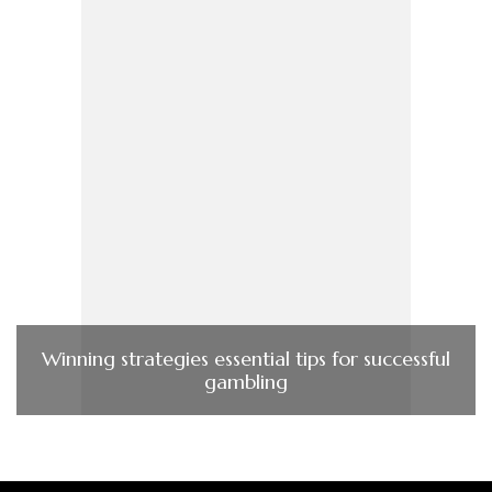
Winning strategies essential tips for successful
gambling