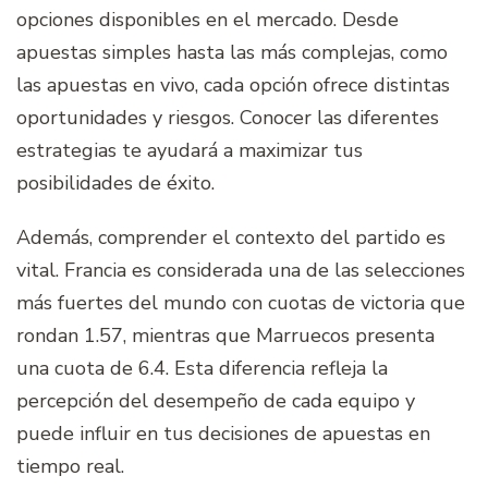
opciones disponibles en el mercado. Desde
apuestas simples hasta las más complejas, como
las apuestas en vivo, cada opción ofrece distintas
oportunidades y riesgos. Conocer las diferentes
estrategias te ayudará a maximizar tus
posibilidades de éxito.
Además, comprender el contexto del partido es
vital. Francia es considerada una de las selecciones
más fuertes del mundo con cuotas de victoria que
rondan 1.57, mientras que Marruecos presenta
una cuota de 6.4. Esta diferencia refleja la
percepción del desempeño de cada equipo y
puede influir en tus decisiones de apuestas en
tiempo real.