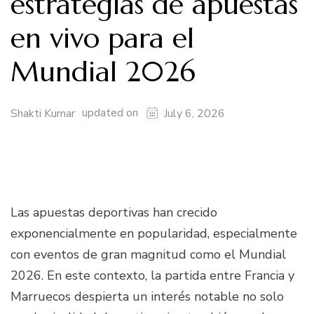
estrategias de apuestas
en vivo para el
Mundial 2026
updated on
Shakti Kumar
July 6, 2026
Las apuestas deportivas han crecido
exponencialmente en popularidad, especialmente
con eventos de gran magnitud como el Mundial
2026. En este contexto, la partida entre Francia y
Marruecos despierta un interés notable no solo