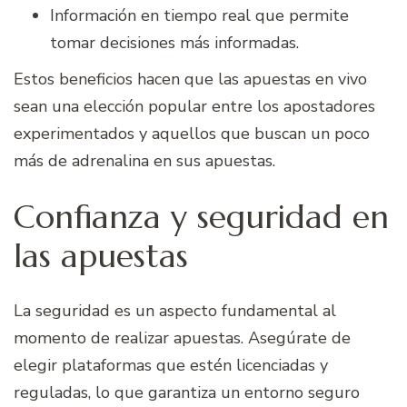
Información en tiempo real que permite
tomar decisiones más informadas.
Estos beneficios hacen que las apuestas en vivo
sean una elección popular entre los apostadores
experimentados y aquellos que buscan un poco
más de adrenalina en sus apuestas.
Confianza y seguridad en
las apuestas
La seguridad es un aspecto fundamental al
momento de realizar apuestas. Asegúrate de
elegir plataformas que estén licenciadas y
reguladas, lo que garantiza un entorno seguro