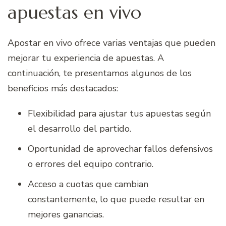
apuestas en vivo
Apostar en vivo ofrece varias ventajas que pueden
mejorar tu experiencia de apuestas. A
continuación, te presentamos algunos de los
beneficios más destacados:
Flexibilidad para ajustar tus apuestas según
el desarrollo del partido.
Oportunidad de aprovechar fallos defensivos
o errores del equipo contrario.
Acceso a cuotas que cambian
constantemente, lo que puede resultar en
mejores ganancias.