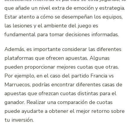
que añade un nivel extra de emoción y estrategia.
Estar atento a cómo se desempeñan los equipos,
las lesiones y el ambiente del juego es
fundamental para tomar decisiones informadas.
Además, es importante considerar las diferentes
plataformas que ofrecen apuestas. Algunas
pueden proporcionar mejores cuotas que otras.
Por ejemplo, en el caso del partido Francia vs
Marruecos, podrías encontrar diferentes casas de
apuestas que ofrezcan cuotas distintas para el
ganador. Realizar una comparación de cuotas
puede ayudarte a obtener el mejor retorno sobre
tu inversión.