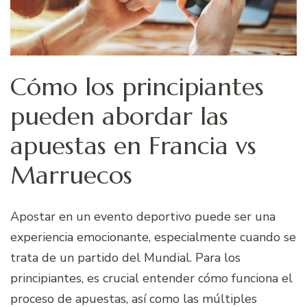
Cómo los principiantes
pueden abordar las
apuestas en Francia vs
Marruecos
Apostar en un evento deportivo puede ser una
experiencia emocionante, especialmente cuando se
trata de un partido del Mundial. Para los
principiantes, es crucial entender cómo funciona el
proceso de apuestas, así como las múltiples