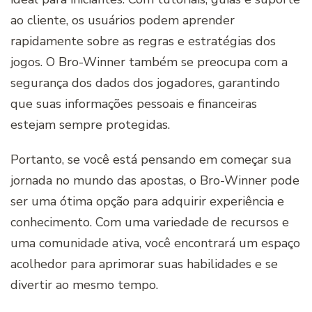
ao cliente, os usuários podem aprender
rapidamente sobre as regras e estratégias dos
jogos. O Bro-Winner também se preocupa com a
segurança dos dados dos jogadores, garantindo
que suas informações pessoais e financeiras
estejam sempre protegidas.
Portanto, se você está pensando em começar sua
jornada no mundo das apostas, o Bro-Winner pode
ser uma ótima opção para adquirir experiência e
conhecimento. Com uma variedade de recursos e
uma comunidade ativa, você encontrará um espaço
acolhedor para aprimorar suas habilidades e se
divertir ao mesmo tempo.