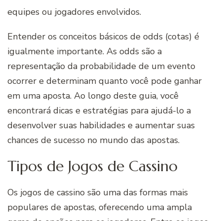
equipes ou jogadores envolvidos.
Entender os conceitos básicos de odds (cotas) é
igualmente importante. As odds são a
representação da probabilidade de um evento
ocorrer e determinam quanto você pode ganhar
em uma aposta. Ao longo deste guia, você
encontrará dicas e estratégias para ajudá-lo a
desenvolver suas habilidades e aumentar suas
chances de sucesso no mundo das apostas.
Tipos de Jogos de Cassino
Os jogos de cassino são uma das formas mais
populares de apostas, oferecendo uma ampla