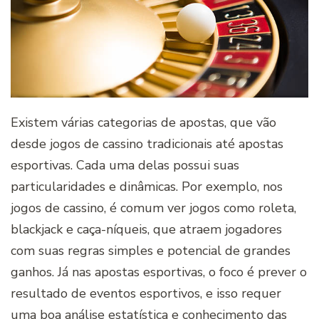
Existem várias categorias de apostas, que vão
desde jogos de cassino tradicionais até apostas
esportivas. Cada uma delas possui suas
particularidades e dinâmicas. Por exemplo, nos
jogos de cassino, é comum ver jogos como roleta,
blackjack e caça-níqueis, que atraem jogadores
com suas regras simples e potencial de grandes
ganhos. Já nas apostas esportivas, o foco é prever o
resultado de eventos esportivos, e isso requer
uma boa análise estatística e conhecimento das