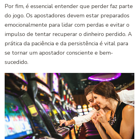
Por fim, é essencial entender que perder faz parte
do jogo. Os apostadores devem estar preparados
emocionalmente para lidar com perdas e evitar o
impulso de tentar recuperar o dinheiro perdido. A
prática da paciência e da persistência é vital para
se tornar um apostador consciente e bem-
sucedido.