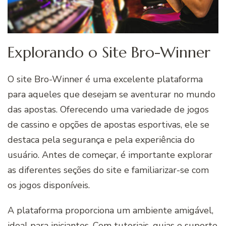
Explorando o Site Bro-Winner
O site Bro-Winner é uma excelente plataforma
para aqueles que desejam se aventurar no mundo
das apostas. Oferecendo uma variedade de jogos
de cassino e opções de apostas esportivas, ele se
destaca pela segurança e pela experiência do
usuário. Antes de começar, é importante explorar
as diferentes seções do site e familiarizar-se com
os jogos disponíveis.
A plataforma proporciona um ambiente amigável,
ideal para iniciantes. Com tutoriais, guias e suporte