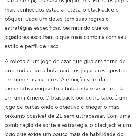
gama de opções para os jogadores. Entre os jogos
mais conhecidos estão a roleta, o blackjack e o
pôquer. Cada um deles tem suas regras e
estratégias específicas, permitindo que os
jogadores escolham o que mais combina com seu
estilo e perfil de risco.
A roleta é um jogo de azar que gira em torno de
uma roda e uma bola, onde os jogadores apostam
em números ou cores. A emoção vem da
expectativa enquanto a bola roda e se acomoda
em um número. O blackjack, por outro lado, é um
jogo de cartas onde o objetivo é chegar o mais
próximo possível de 21 sem ultrapassar. Com uma
combinação de sorte e estratégia, o blackjack é um
jogo que exige um pouco mais de habilidade do