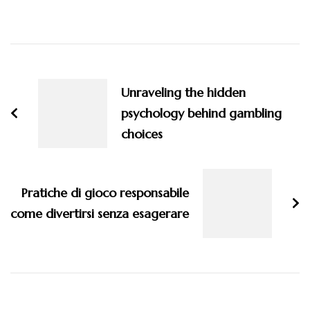
Post
Navigation
Unraveling the hidden
psychology behind gambling
choices
Pratiche di gioco responsabile
come divertirsi senza esagerare