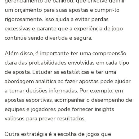
gerenciamento de bankroll, que envolve definir
um orçamento para suas apostas e cumpri-lo
rigorosamente. Isso ajuda a evitar perdas
excessivas e garante que a experiência de jogo
continue sendo divertida e segura.
Além disso, é importante ter uma compreensão
clara das probabilidades envolvidas em cada tipo
de aposta. Estudar as estatísticas e ter uma
abordagem analítica ao fazer apostas pode ajudar
a tomar decisões informadas. Por exemplo, em
apostas esportivas, acompanhar o desempenho de
equipes e jogadores pode fornecer insights
valiosos para prever resultados.
Outra estratégia é a escolha de jogos que