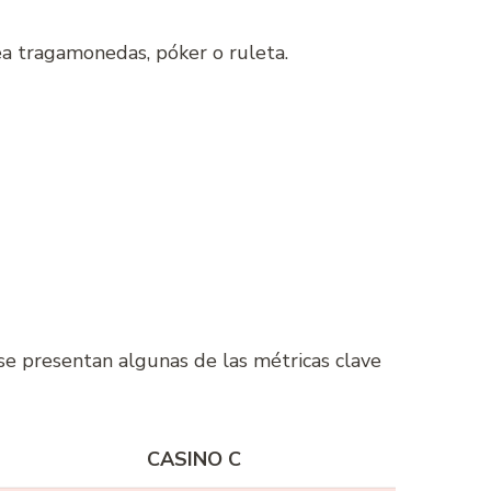
ea tragamonedas, póker o ruleta.
 se presentan algunas de las métricas clave
CASINO C