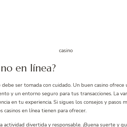
ino en línea?
ue debe ser tomada con cuidado. Un buen casino ofrece 
nto y un entorno seguro para tus transacciones. La var
cia en tu experiencia. Si sigues los consejos y pasos m
 casinos en línea tienen para ofrecer.
actividad divertida y responsable. ¡Buena suerte y que