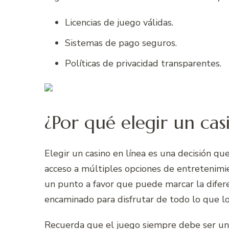
Licencias de juego válidas.
Sistemas de pago seguros.
Políticas de privacidad transparentes.
¿Por qué elegir un cas
Elegir un casino en línea es una decisión q
acceso a múltiples opciones de entretenimie
un punto a favor que puede marcar la diferen
encaminado para disfrutar de todo lo que los
Recuerda que el juego siempre debe ser una 