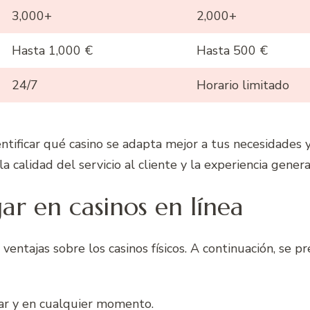
3,000+
2,000+
Hasta 1,000 €
Hasta 500 €
24/7
Horario limitado
entificar qué casino se adapta mejor a tus necesidades 
 calidad del servicio al cliente y la experiencia genera
gar en casinos en línea
 ventajas sobre los casinos físicos. A continuación, se 
ar y en cualquier momento.