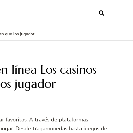
en que los jugador
n línea Los casinos
los jugador
ar favoritos. A través de plataformas
u hogar. Desde tragamonedas hasta juegos de