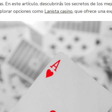
as. En este artículo, descubrirás los secretos de los me
xplorar opciones como
Lanista casino
, que ofrece una ex