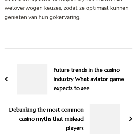
weloverwogen keuzes, zodat ze optimaal kunnen
genieten van hun gokervaring.
Post
Navigation
Future trends in the casino
industry What aviator game
expects to see
Debunking the most common
casino myths that mislead
players