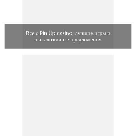
Все о Pin Up casino: лучшие игры и
эксклюзивные предложения