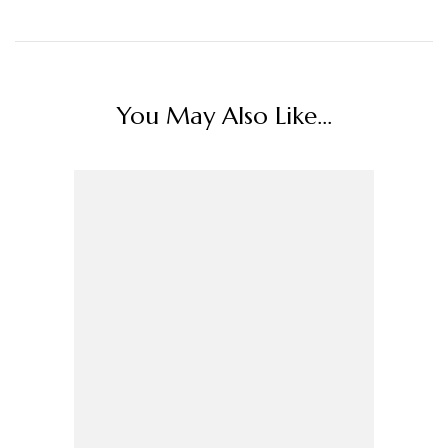
You May Also Like...