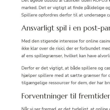
Det øgede udbud af casinoer uden ROFUS kan
marked. Det er vigtigt at finde pålidelige 
Spillere opfordres derfor til at undersøge 
Ansvarligt spil i en post-
Med den stigende interesse for online casin
ikke klar over de risici, der er forbundet m
af ens spillegrænser, hvilket kan have alvor
Derfor er det vigtigt, at både spillere og c
hjælper spillere med at sætte grænser for d
tilgængelige ressourcer for dem, der har br
Forventninger til fremtiden
Når vi ser fremad, er det tydeligt, at onl