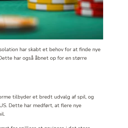
solation har skabt et behov for at finde nye
Dette har også åbnet op for en større
orme tilbyder et bredt udvalg af spil, og
US. Dette har medført, at flere nye
il.