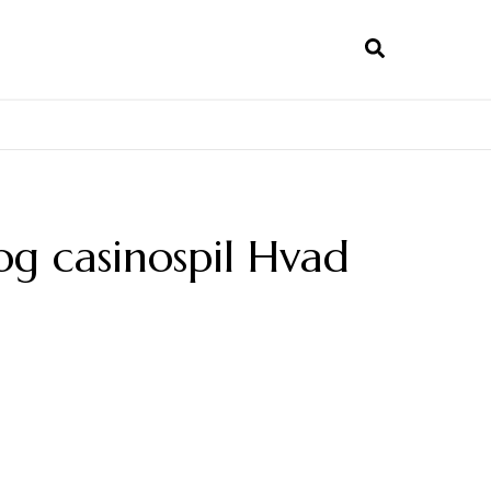
g casinospil Hvad