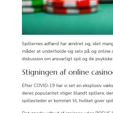
Spillernes adfærd har ændret sig, idet mange
måder at underholde sig selv på, og online 
diskussion om ansvarligt spil og de psykisk
Stigningen af online casi
Efter COVID-19 har vi set en eksplosiv vækst
deres popularitet stiger blandt spillere, d
spillesteder er kommet til, hvilket giver spi