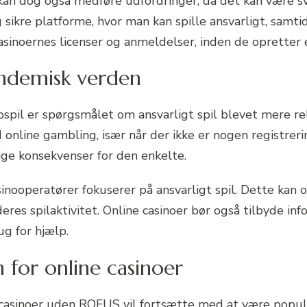
 dog også medføre udfordringer, da det kan være svær
og sikre platforme, hvor man kan spille ansvarligt, sa
casinoernes licenser og anmeldelser, inden de opretter 
pandemisk verden
ospil er spørgsmålet om ansvarligt spil blevet mere r
ed online gambling, især når der ikke er nogen registrer
lige konsekvenser for den enkelte.
asinooperatører fokuserer på ansvarligt spil. Dette kan
eres spilaktivitet. Online casinoer bør også tilbyde i
ug for hjælp.
 for online casinoer
ine casinoer uden ROFUS vil fortsætte med at være popu