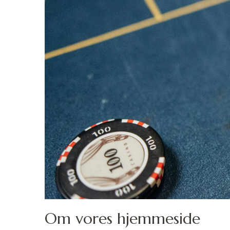
Om vores hjemmeside