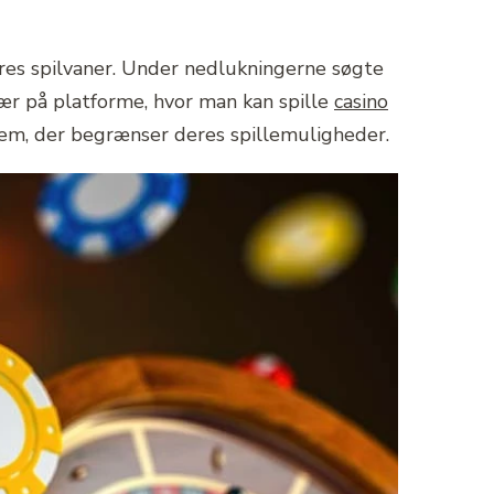
res spilvaner. Under nedlukningerne søgte
sær på platforme, hvor man kan spille
casino
ystem, der begrænser deres spillemuligheder.