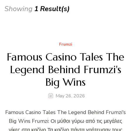
Showing
1 Result(s)
Frumzi
Famous Casino Tales The
Legend Behind Frumzi's
Big Wins
May 26, 2026
Famous Casino Tales The Legend Behind Frumzi's
Big Wins Frumzi: Οι μύθοι γύρω από τις μεγάλες
νίκες στα καζίνο Τα καζίνο πάντα γοήτευσαν τους