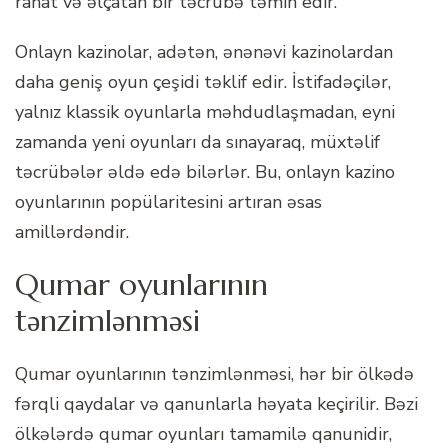
rahat və əlçatan bir təcrübə təmin edir.
Onlayn kazinolar, adətən, ənənəvi kazinolardan
daha geniş oyun çeşidi təklif edir. İstifadəçilər,
yalnız klassik oyunlarla məhdudlaşmadan, eyni
zamanda yeni oyunları da sınayaraq, müxtəlif
təcrübələr əldə edə bilərlər. Bu, onlayn kazino
oyunlarının popülaritesini artıran əsas
amillərdəndir.
Qumar oyunlarının
tənzimlənməsi
Qumar oyunlarının tənzimlənməsi, hər bir ölkədə
fərqli qaydalar və qanunlarla həyata keçirilir. Bəzi
ölkələrdə qumar oyunları tamamilə qanunidir,