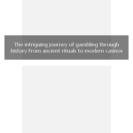
The intriguing journey of gambling through
history From ancient rituals to modern casinos