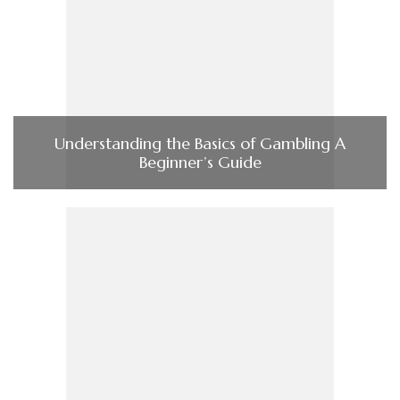
Understanding the Basics of Gambling A
Beginner’s Guide