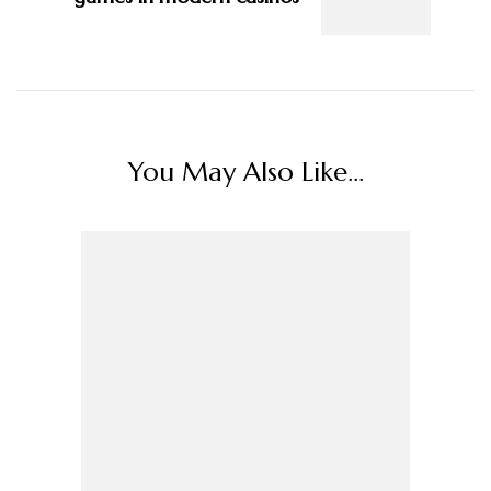
You May Also Like...