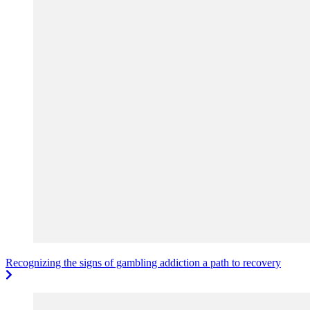
Recognizing the signs of gambling addiction a path to recovery