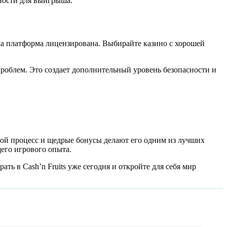
ности для выигрыша.
ама платформа лицензирована. Выбирайте казино с хорошей
роблем. Это создает дополнительный уровень безопасности и
овой процесс и щедрые бонусы делают его одним из лучших
щего игрового опыта.
 в Cash’n Fruits уже сегодня и откройте для себя мир