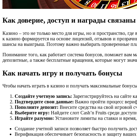
Как доверие, доступ и награды связаны
Казино – это не только место для игры, но и пространство, г
к казино формируется на основе лицензий, отзывов и прозрачны
шансы на выигрыш. Поэтому важно выбирать проверенные пла
Понимание того, как работает система бонусов, поможет вам 
депозитные, а также бесплатные вращения, которые могут зна
Как начать игру и получать бонусы
Чтобы начать играть в казино и получать максимальные бонусы
Создайте учетную запись:
Зарегистрируйтесь на сайте к
Подтвердите свои данные:
Важно пройти процесс вериф
Пополните депозит:
Внесите средства на свой игровой сч
Выберите игру:
Найдите слот Cash’n Fruits среди доступ
Играйте разумно:
Установите лимиты на ставки и время,
Создание учетной записи позволяет быстро получить дост
Верификация обеспечивает безопасность и защиту ваших 