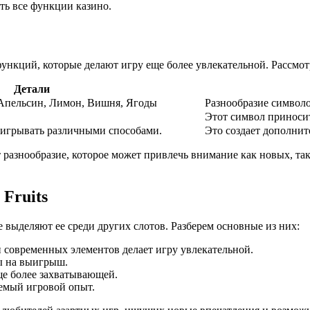
ть все функции казино.
функций, которые делают игру еще более увлекательной. Рассмо
Детали
, Апельсин, Лимон, Вишня, Ягоды
Разнообразие символ
Этот символ приноси
игрывать различными способами.
Это создает дополнит
ет разнообразие, которое может привлечь внимание как новых, 
Fruits
е выделяют ее среди других слотов. Разберем основные из них:
 современных элементов делает игру увлекательной.
ы на выигрыш.
ще более захватывающей.
емый игровой опыт.