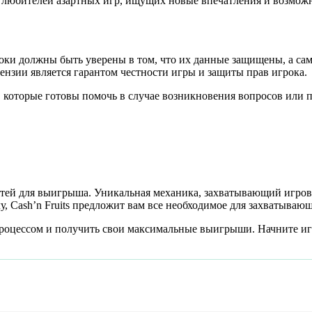
я любителей азартных игр, ищущих новые впечатления и возмож
гроки должны быть уверены в том, что их данные защищены, а с
ензии является гарантом честности игры и защиты прав игрока.
которые готовы помочь в случае возникновения вопросов или п
жностей для выигрыша. Уникальная механика, захватывающий игр
чу, Cash’n Fruits предложит вам все необходимое для захватываю
цессом и получить свои максимальные выигрыши. Начните играть