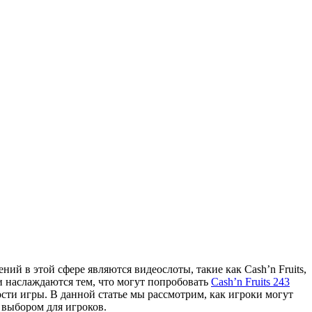
й в этой сфере являются видеослоты, такие как Cash’n Fruits,
 наслаждаются тем, что могут попробовать
Cash’n Fruits 243
ости игры. В данной статье мы рассмотрим, как игроки могут
 выбором для игроков.