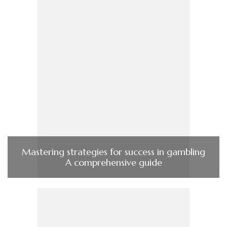
Mastering strategies for success in gambling
A comprehensive guide