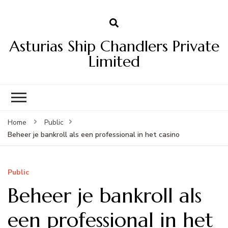
Asturias Ship Chandlers Private
Limited
Home
Public
Beheer je bankroll als een professional in het casino
Public
Beheer je bankroll als
een professional in het