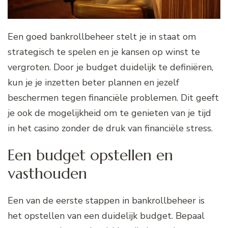
Een goed bankrollbeheer stelt je in staat om
strategisch te spelen en je kansen op winst te
vergroten. Door je budget duidelijk te definiëren,
kun je je inzetten beter plannen en jezelf
beschermen tegen financiële problemen. Dit geeft
je ook de mogelijkheid om te genieten van je tijd
in het casino zonder de druk van financiële stress.
Een budget opstellen en
vasthouden
Een van de eerste stappen in bankrollbeheer is
het opstellen van een duidelijk budget. Bepaal