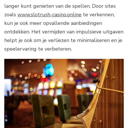
langer kunt genieten van de spellen. Door sites
zoals
www.slotrush-casino.online
te verkennen,
kun je ook meer opvallende aanbiedingen
ontdekken. Het vermijden van impulsieve uitgaven
helpt je ook om je verliezen te minimaliseren en je
speelervaring te verbeteren.