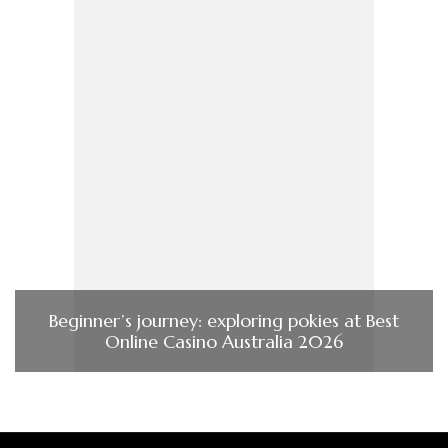
Beginner’s journey: exploring pokies at Best
Online Casino Australia 2026