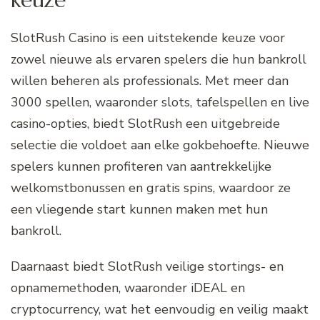
SlotRush Casino is een uitstekende keuze voor
zowel nieuwe als ervaren spelers die hun bankroll
willen beheren als professionals. Met meer dan
3000 spellen, waaronder slots, tafelspellen en live
casino-opties, biedt SlotRush een uitgebreide
selectie die voldoet aan elke gokbehoefte. Nieuwe
spelers kunnen profiteren van aantrekkelijke
welkomstbonussen en gratis spins, waardoor ze
een vliegende start kunnen maken met hun
bankroll.
Daarnaast biedt SlotRush veilige stortings- en
opnamemethoden, waaronder iDEAL en
cryptocurrency, wat het eenvoudig en veilig maakt