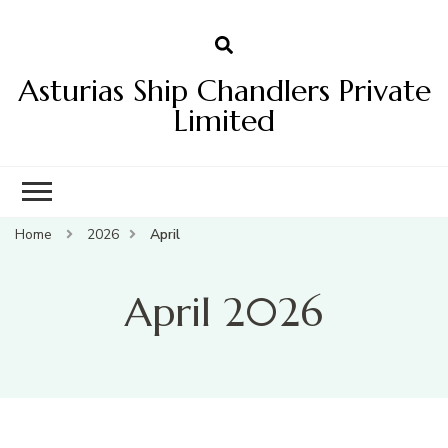
Asturias Ship Chandlers Private
Limited
Home
2026
April
April 2026