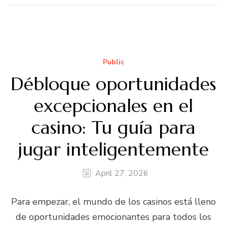
Public
Débloque oportunidades
excepcionales en el
casino: Tu guía para
jugar inteligentemente
April 27, 2026
Para empezar, el mundo de los casinos está lleno
de oportunidades emocionantes para todos los