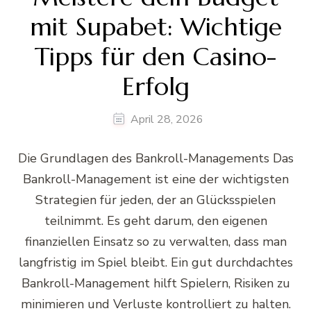
mit Supabet: Wichtige
Tipps für den Casino-
Erfolg
April 28, 2026
Die Grundlagen des Bankroll-Managements Das
Bankroll-Management ist eine der wichtigsten
Strategien für jeden, der an Glücksspielen
teilnimmt. Es geht darum, den eigenen
finanziellen Einsatz so zu verwalten, dass man
langfristig im Spiel bleibt. Ein gut durchdachtes
Bankroll-Management hilft Spielern, Risiken zu
minimieren und Verluste kontrolliert zu halten.