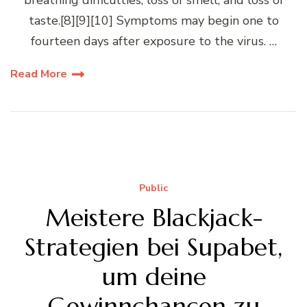
taste.[8][9][10] Symptoms may begin one to
fourteen days after exposure to the virus. …
Read More
Public
Meistere Blackjack-
Strategien bei Supabet,
um deine
Gewinnchancen zu