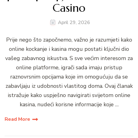
Casino
April 29, 2026
Prije nego što započnemo, važno je razumjeti kako
online kockanje i kasina mogu postati ključni dio
vašeg zabavnog iskustva. S sve većim interesom za
online platforme, igrači sada imaju pristup
raznovrsnim opcijama koje im omogućuju da se
zabavljaju iz udobnosti vlastitog doma. Ovaj članak
istražuje kako uspješno navigirati svijetom online
kasina, nudeći korisne informacije koje …
Read More