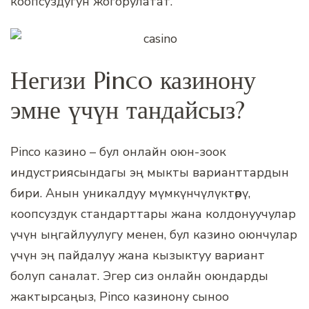
коопсуздугун жогорулатат.
Негизи Pinco казинону
эмне үчүн тандайсыз?
Pinco казино – бул онлайн оюн-зоок
индустриясындагы эң мыкты варианттардын
бири. Анын уникалдуу мүмкүнчүлүктөрү,
коопсуздук стандарттары жана колдонуучулар
үчүн ыңгайлуулугу менен, бул казино оюнчулар
үчүн эң пайдалуу жана кызыктуу вариант
болуп саналат. Эгер сиз онлайн оюндарды
жактырсаңыз, Pinco казинону сыноо