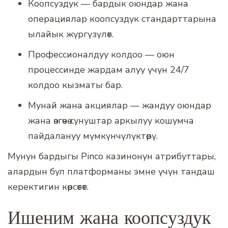
Коопсуздук — бардык оюндар жана
операциялар коопсуздук стандарттарына
ылайык жүргүзүлөт.
Профессионалдуу колдоо — оюн
процессинде жардам алуу үчүн 24/7
колдоо кызматы бар.
Мунай жана акциялар — жандуу оюндар
жана өзгөчө сунуштар аркылуу кошумча
пайдалануу мүмкүнчүлүктөрү.
Мунун бардыгы Pinco казинонун атрибуттары,
алардын бул платформаны эмне үчүн тандаш
керектигин көрсөтөт.
Ишеним жана коопсуздук