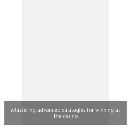
Mastering advanced strategies for winning at
the casino