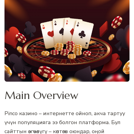
Main Overview
Pinco казино – интернетте ойноп, акча тартуу
үчүн популяцияга ээ болгон платформа. Бул
сайттын өзгөчөлүгү – көптөгөн оюндар, оңой