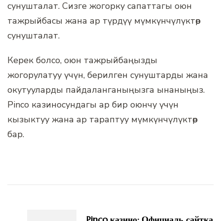
сунушталат. Сизге жогорку сапаттагы оюн
тажрыйбасы жана ар түрдүү мүмкүнчүлүктөр
сунушталат.
Керек болсо, оюн тажрыйбаңызды
жогорулатуу үчүн, берилген сунуштарды жана
окутууларды пайдаланганыңызга ынаныңыз.
Pinco казиносундагы ар бир оюнчу үчүн
кызыктуу жана ар тараптуу мүмкүнчүлүктөр
бар.
Post
Navigation
Pinco казино: Официаль сайтка