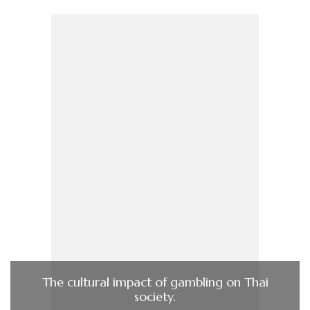
The cultural impact of gambling on Thai
society.