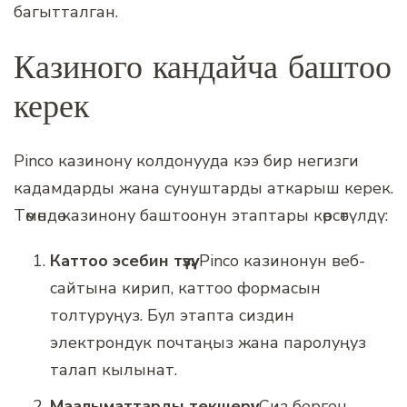
багытталган.
Казиного кандайча баштоо
керек
Pinco казинону колдонууда кээ бир негизги
кадамдарды жана сунуштарды аткарыш керек.
Төмөндө казинону баштоонун этаптары көрсөтүлдү:
Каттоо эсебин түзүү:
Pinco казинонун веб-
сайтына кирип, каттоо формасын
толтуруңуз. Бул этапта сиздин
электрондук почтаңыз жана паролуңуз
талап кылынат.
Маалыматтарды текшерүү:
Сиз берген